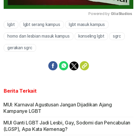
Powered by 
GliaStudios
lgbt
lgbt serang kampus
lgbt masuk kampus
Mute
homo dan lesbian masuk kampus
konseling lgbt
sgrc
gerakan sgrc
Berita Terkait
MUI: Karnaval Agustusan Jangan Dijadikan Ajang
Kampanye LGBT
MUI Ganti LGBT Jadi Lesbi, Gay, Sodomi dan Pencabulan
(LGSP), Apa Kata Kemenag?