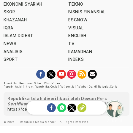
EKONOMI SYARIAH
TEKNO
SKOR
BISNIS FINANSIAL
KHAZANAH
ESGNOW
IQRA
VISUAL
ISLAM DIGEST
ENGLISH
NEWS
TV
ANALISIS
RAMADHAN
SPORT
INDEKS
About Us
|
Pedoman Siber
|
Disclaimer
Republika.id
|
Ihram.republika.co.id
|
Retizen.id
|
Rejabar.co.id
|
Rejogja.co.id
|
Republika telah diverifikasi oleh Dewan Pers
Sertifikat Nomor 1058/DP-Verifikasi/K/XII/2022
https://dewanpers.or.id/data/perusahaanpers
Ask me!
© 2026 PT Republika Media Mandiri - All Rights Reserved.