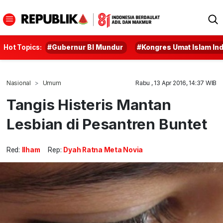
Hot Topics:
#Gubernur BI Mundur
#Kongres Umat Islam In
Nasional
Umum
Rabu , 13 Apr 2016, 14:37 WIB
Tangis Histeris Mantan
Lesbian di Pesantren Buntet
Red:
Ilham
Rep:
Dyah Ratna Meta Novia