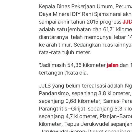
Kepala Dinas Pekerjaan Umum, Perum
Daya Mineral DIY Rani Sjamsinarsi akhi
sampai akhir tahun 2015 progress
JJ
adalah satu jembatan dan 61,71 kilome
diantaranya telah mempunyai lebar 14
ke arah timur. Sedangkan ruas lainny
rata-rata tujuh meter.
"Jadi masih 54,36 kilometer
jalan
dan 
tertangani,’’kata dia.
JJLS yang belum terealisasi adalah N
Pandansimo, sepanjang 3,8 kilomete
sepanjang 0,68 kilometer, Samas-Paran
Parangtritis –Girijati sepanjang 5,3 ki
sepanjang 4,7 kilometer, Planjan-Bar
kilometer, Tepus-Jerukwudel sepanjan
Jerukwudel-Baron-Duwet sepanjang 11