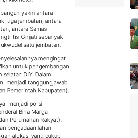
ibangun yakni antara
 tiga jembatan, antara
atan, antara Samas-
ngtritis-Girijati sebanyak
ukwudel satu jembatan.
penyelesaiannya mengingat
ifikan untuk pengembangan
 selatan DIY. Dalam
n menjadi tanggungjawab
an Pemerintah Kabupaten).
ya menjadi porsi
Jenderal Bina Marga
dan Perumahan Rakyat).
an pengadaan lahan
gan alokasi yang cukup