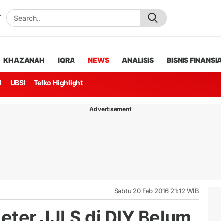
KHAZANAH
IQRA
NEWS
ANALISIS
BISNIS FINANSI
l
UBSI
Telko Highlight
Advertisement
Sabtu 20 Feb 2016 21:12 WIB
eter JJLS di DIY Belum