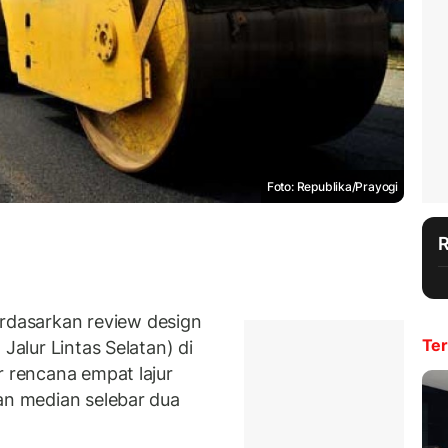
Foto: Republika/Prayogi
dasarkan review design
Ter
Jalur Lintas Selatan) di
r rencana empat lajur
an median selebar dua