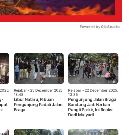
Powered by 
GliaStudios
Mute
2025,
Rejabar
- 25 December 2025,
Rejabar
- 22 December 2025,
13:48
13:35
g-
Libur Nataru, Ribuan
Pengunjung Jalan Braga
mpat
Pengunjung Padati Jalan
Bandung Jadi Korban
ni
Braga
Pungli Parkir, Ini Reaksi
Dedi Mulyadi