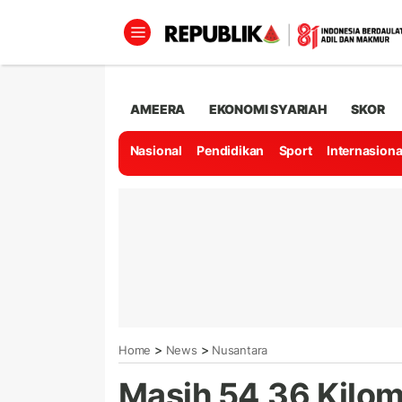
AMEERA
EKONOMI SYARIAH
SKOR
Nasional
Pendidikan
Sport
Internasiona
>
>
Home
News
Nusantara
Masih 54,36 Kilom