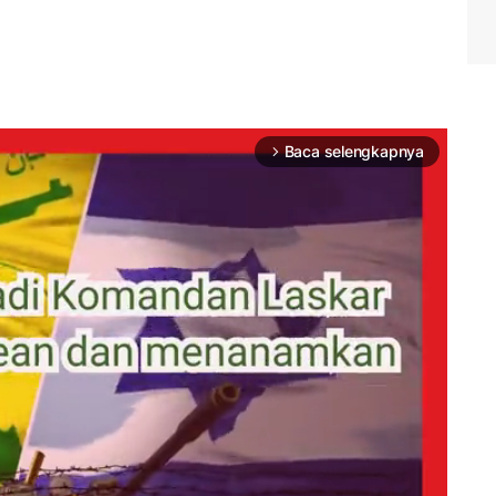
Baca selengkapnya
arrow_forward_ios