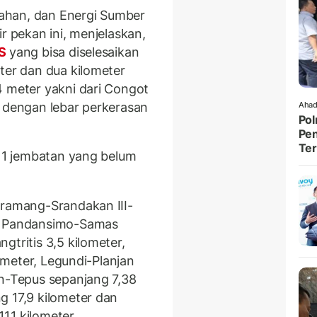
ahan, dan Energi Sumber
r pekan ini, menjelaskan,
LS
yang bisa diselesaikan
ter dan dua kilometer
 meter yakni dari Congot
a dengan lebar perkerasan
Ahad
Pol
Pen
Ter
11 jembatan yang belum
gramang-Srandakan III-
r, Pandansimo-Samas
gtritis 3,5 kilometer,
lometer, Legundi-Planjan
on-Tepus sepanjang 7,38
g 17,9 kilometer dan
,1 kilometer.