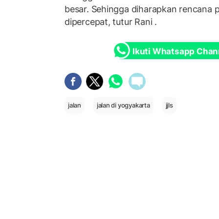
besar. Sehingga diharapkan rencana
dipercepat, tutur Rani .
Ikuti Whatsapp Chan
jalan
jalan di yogyakarta
jjls