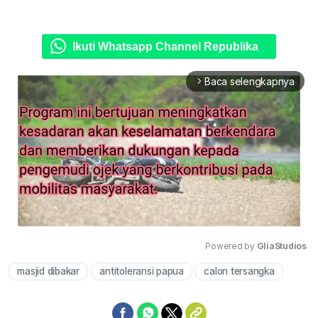
Ikuti Whatsapp Channel Republika
Baca selengkapnya
arrow_forward_ios
Powered by 
GliaStudios
masjid dibakar
antitoleransi papua
calon tersangka
Mute