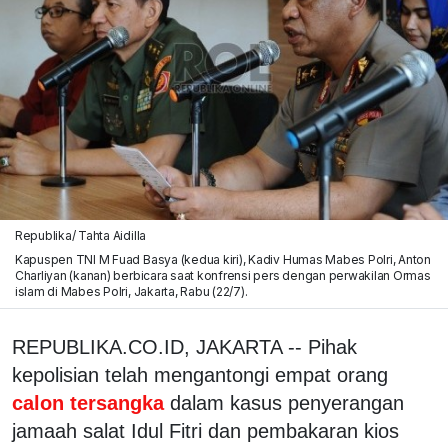
Republika/ Tahta Aidilla
Kapuspen TNI M Fuad Basya (kedua kiri), Kadiv Humas Mabes Polri, Anton
Charliyan (kanan) berbicara saat konfrensi pers dengan perwakilan Ormas
islam di Mabes Polri, Jakarta, Rabu (22/7).
REPUBLIKA.CO.ID, JAKARTA -- Pihak
kepolisian telah mengantongi empat orang
calon tersangka
dalam kasus penyerangan
jamaah salat Idul Fitri dan pembakaran kios