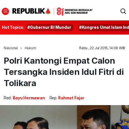
Hot Topics:
#Gubernur BI Mundur
#Kongres Umat Islam In
Nasional
Hukum
Rabu , 22 Jul 2015, 14:09 WIB
Polri Kantongi Empat Calon
Tersangka Insiden Idul Fitri di
Tolikara
Red:
Bayu Hermawan
Rep:
Rahmat Fajar