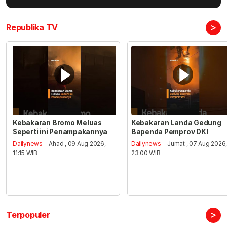
>
Republika TV
Kebakaran Bromo Meluas
Kebakaran Landa Gedung
Seperti ini Penampakannya
Bapenda Pemprov DKI
Dailynews
- Ahad , 09 Aug 2026,
Dailynews
- Jumat , 07 Aug 2026
11:15 WIB
23:00 WIB
>
Terpopuler