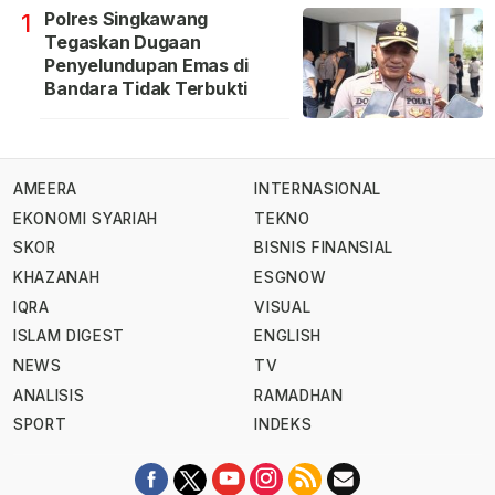
Polres Singkawang
1
Tegaskan Dugaan
Penyelundupan Emas di
Bandara Tidak Terbukti
AMEERA
INTERNASIONAL
EKONOMI SYARIAH
TEKNO
SKOR
BISNIS FINANSIAL
KHAZANAH
ESGNOW
IQRA
VISUAL
ISLAM DIGEST
ENGLISH
NEWS
TV
ANALISIS
RAMADHAN
SPORT
INDEKS