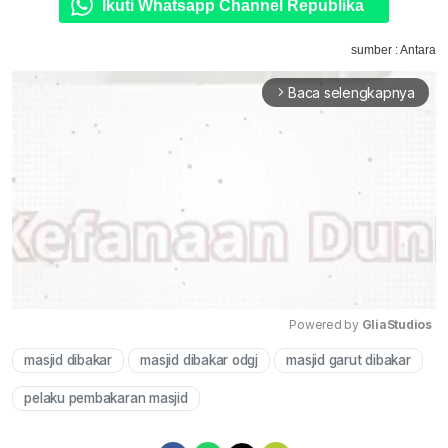
Ikuti Whatsapp Channel Republika
sumber : Antara
Baca selengkapnya
arrow_forward_ios
Powered by 
GliaStudios
masjid dibakar
masjid dibakar odgj
masjid garut dibakar
Mute
pelaku pembakaran masjid