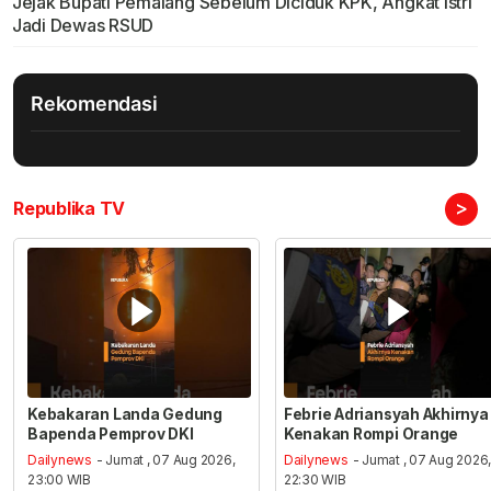
Jejak Bupati Pemalang Sebelum Diciduk KPK, Angkat Istri
Jadi Dewas RSUD
Rekomendasi
>
Republika TV
Kebakaran Landa Gedung
Febrie Adriansyah Akhirnya
Bapenda Pemprov DKI
Kenakan Rompi Orange
Dailynews
- Jumat , 07 Aug 2026,
Dailynews
- Jumat , 07 Aug 2026
23:00 WIB
22:30 WIB