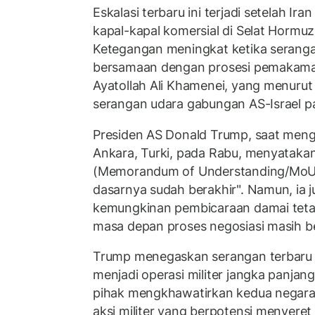
Eskalasi terbaru ini terjadi setelah I
kapal-kapal komersial di Selat Hormu
Ketegangan meningkat ketika serang
bersamaan dengan prosesi pemakaman
Ayatollah Ali Khamenei, yang menurut
serangan udara gabungan AS-Israel pad
Presiden AS Donald Trump, saat meng
Ankara, Turki, pada Rabu, menyatak
(Memorandum of Understanding/MoU)
dasarnya sudah berakhir". Namun, ia
kemungkinan pembicaraan damai tetap
masa depan proses negosiasi masih be
Trump menegaskan serangan terbaru
menjadi operasi militer jangka panjan
pihak mengkhawatirkan kedua negara
aksi militer yang berpotensi menyere