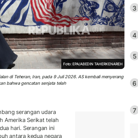
3
4
5
Foto: EPA/ABEDIN TAHERKENAREH
jalan di Teheran, Iran, pada 9 Juli 2026. AS kembali menyerang
6
kan bahwa gencatan senjata telah
7
bang serangan udara
h Amerika Serikat telah
ua hari. Serangan ini
uh antara kedua negara