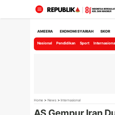
AMEERA
EKONOMI SYARIAH
SKOR
Nasional
Pendidikan
Sport
Internasiona
>
>
Home
News
Internasional
AS Gempur Iran Dua