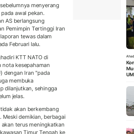
ran sebelumnya menyerang
z pada awal pekan.
an AS berlangsung
 Pemimpin Tertinggi Iran
 laporan tewas dalam
a Februari lalu.
hadiri KTT NATO di
Ahad
Kom
an nota kesepahaman
Mus
 dengan Iran "pada
UM
 juga membuka
 dilanjutkan, sehingga
lum jelas.
 tidak akan berkembang
g. Meski demikian, berbagai
 akan terus meningkatkan
t kawasan Timur Tengah ke