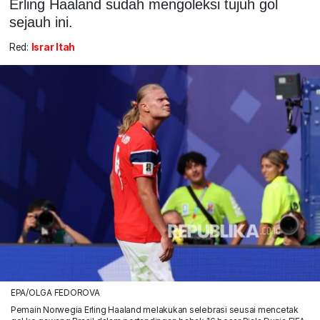
Erling Haaland sudah mengoleksi tujuh gol
sejauh ini.
Red:
Israr Itah
EPA/OLGA FEDOROVA
Pemain Norwegia Erling Haaland melakukan selebrasi seusai mencetak