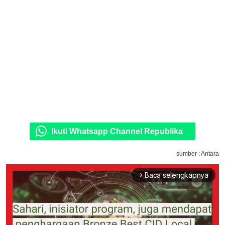
Ikuti Whatsapp Channel Republika
sumber : Antara
Baca selengkapnya
arrow_forward_ios