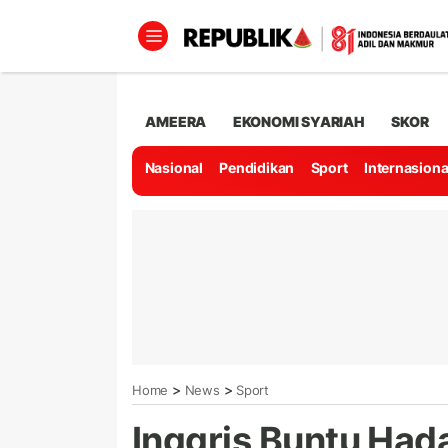
AMEERA
EKONOMI SYARIAH
SKOR
Nasional
Pendidikan
Sport
Internasiona
>
>
Home
News
Sport
Inggris Buntu Had