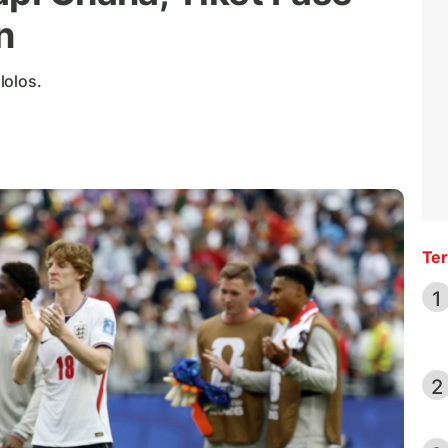
n
lolos.
Ter
1
2