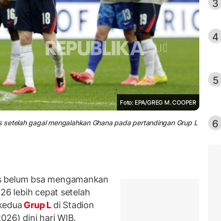
3
4
5
Foto: EPA/GREG M. COOPER
6
s setelah gagal mengalahkan Ghana pada pertandingan Grup L
is belum bsa mengamankan
26 lebih cepat setelah
 kedua
Grup L
di Stadion
026) dini hari WIB.