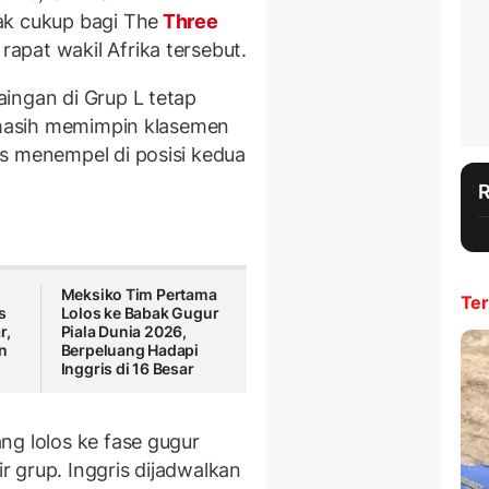
ak cukup bagi The
Three
pat wakil Afrika tersebut.
ingan di Grup L tetap
s masih memimpin klasemen
s menempel di posisi kedua
s
Meksiko Tim Pertama
Ter
s
Lolos ke Babak Gugur
r,
Piala Dunia 2026,
n
Berpeluang Hadapi
Inggris di 16 Besar
ng lolos ke fase gugur
 grup. Inggris dijadwalkan