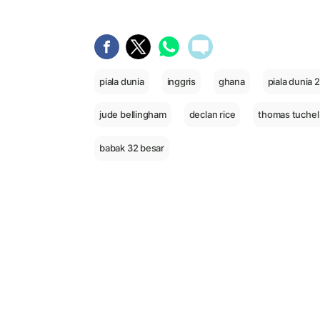
piala dunia
inggris
ghana
piala dunia 
jude bellingham
declan rice
thomas tuchel
babak 32 besar