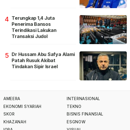
Terungkap 1,4 Juta
4
Penerima Bansos
Terindikasi Lakukan
Transaksi Judol
Dr Hussam Abu Safya Alami
5
Patah Rusuk Akibat
Tindakan Sipir Israel
AMEERA
INTERNASIONAL
EKONOMI SYARIAH
TEKNO
SKOR
BISNIS FINANSIAL
KHAZANAH
ESGNOW
IQRA
VISUAL