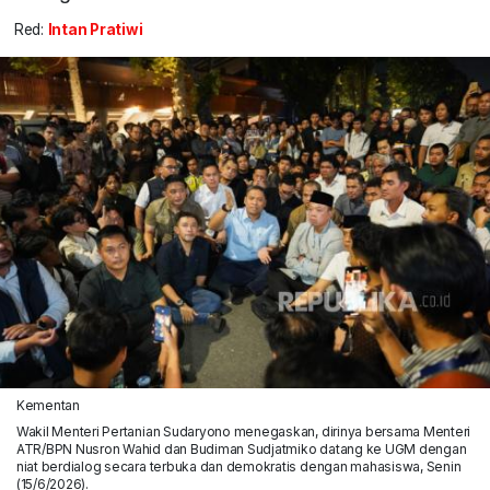
Red:
Intan Pratiwi
Kementan
Wakil Menteri Pertanian Sudaryono menegaskan, dirinya bersama Menteri
ATR/BPN Nusron Wahid dan Budiman Sudjatmiko datang ke UGM dengan
niat berdialog secara terbuka dan demokratis dengan mahasiswa, Senin
(15/6/2026).