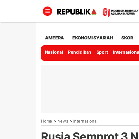
AMEERA
EKONOMI SYARIAH
SKOR
Nasional
Pendidikan
Sport
Internasiona
>
>
Home
News
Internasional
Rusia Semprot 3 N