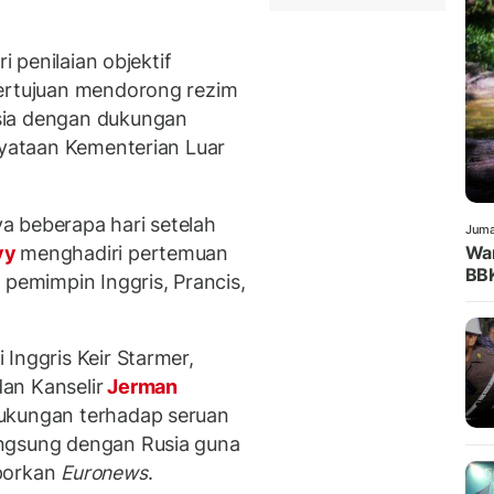
i penilaian objektif
bertujuan mendorong rezim
sia dengan dukungan
nyataan Kementerian Luar
a beberapa hari setelah
Juma
yy
menghadiri pertemuan
War
BB
 pemimpin Inggris, Prancis,
Inggris Keir Starmer,
an Kanselir
Jerman
dukungan terhadap seruan
angsung dengan Rusia guna
aporkan
Euronews
.