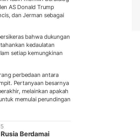
den AS Donald Trump
ncis, dan Jerman sebagai
bersikeras bahwa dukungan
rtahankan kedaulatan
alam setiap kemungkinan
urang perbedaan antara
mpit. Pertanyaan besarnya
erakhir, melainkan apakah
u untuk memulai perundingan
 5
a Rusia Berdamai