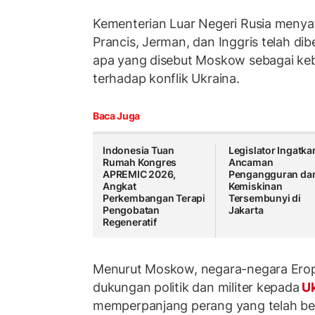
Kementerian Luar Negeri Rusia menya
Prancis, Jerman, dan Inggris telah di
apa yang disebut Moskow sebagai kebi
terhadap konflik Ukraina.
Baca Juga
Indonesia Tuan
Legislator Ingatka
Rumah Kongres
Ancaman
APREMIC 2026,
Pengangguran da
Angkat
Kemiskinan
Perkembangan Terapi
Tersembunyi di
Pengobatan
Jakarta
Regeneratif
Menurut Moskow, negara-negara Ero
dukungan politik dan militer kepada
Uk
memperpanjang perang yang telah ber