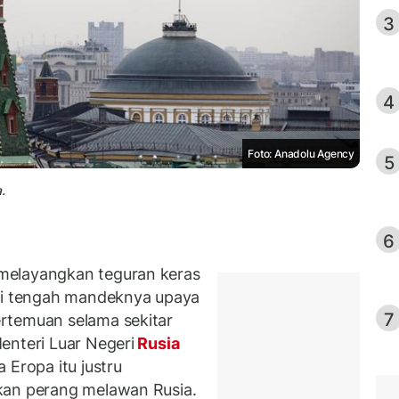
3
4
Foto: Anadolu Agency
5
.
6
melayangkan teguran keras
i tengah mandeknya upaya
7
rtemuan selama sekitar
enteri Luar Negeri
Rusia
 Eropa itu justru
kan perang melawan Rusia.