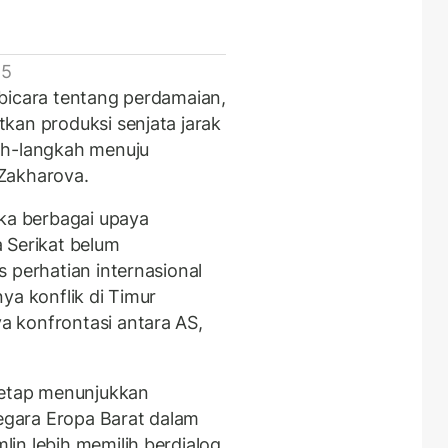
 5
bicara tentang perdamaian,
kan produksi senjata jarak
ah-langkah menuju
 Zakharova.
ika berbagai upaya
 Serikat belum
 perhatian internasional
ya konflik di Timur
 konfrontasi antara AS,
tetap menunjukkan
gara Eropa Barat dalam
in lebih memilih berdialog