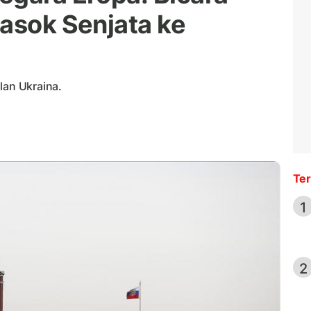
Pasok Senjata ke
lan Ukraina.
Ter
1
2