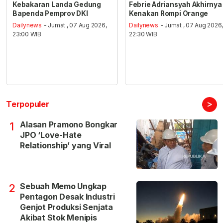
Kebakaran Landa Gedung
Febrie Adriansyah Akhirnya
Bapenda Pemprov DKI
Kenakan Rompi Orange
Dailynews
- Jumat , 07 Aug 2026,
Dailynews
- Jumat , 07 Aug 2026
23:00 WIB
22:30 WIB
>
Terpopuler
Alasan Pramono Bongkar
1
JPO ‘Love-Hate
Relationship’ yang Viral
Sebuah Memo Ungkap
2
Pentagon Desak Industri
Genjot Produksi Senjata
Akibat Stok Menipis