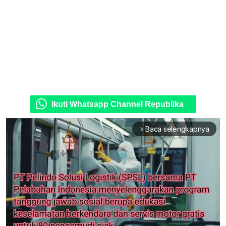
Ikuti Whatsapp Channel Republika
Baca selengkapnya
arrow_forward_ios