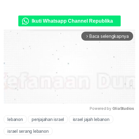
Ikuti Whatsapp Channel Republika
Baca selengkapnya
arrow_forward_ios
Powered by 
GliaStudios
lebanon
penjajahan israel
israel jajah lebanon
Mute
israel serang lebanon