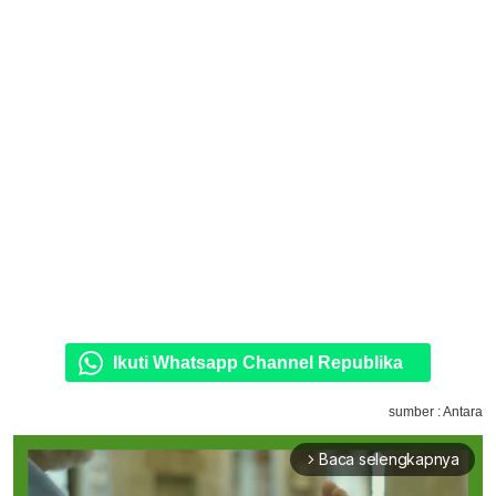
Ikuti Whatsapp Channel Republika
sumber : Antara
Baca selengkapnya
arrow_forward_ios