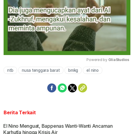
Powered by 
GliaStudios
ntb
nusa tenggara barat
bmkg
el nino
Mute
Berita Terkait
El Nino Menguat, Bappenas Wanti-Wanti Ancaman
Karhutla hingga Krisis Air