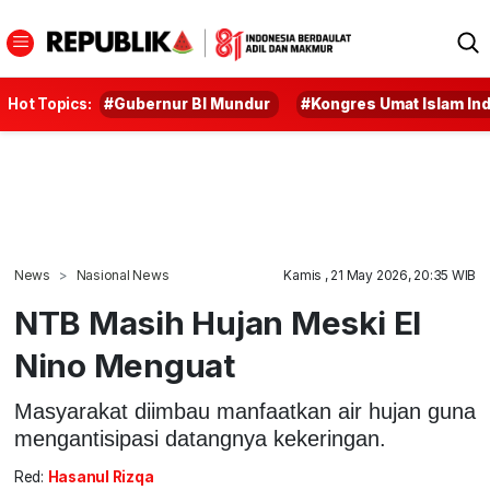
Hot Topics:
#Gubernur BI Mundur
#Kongres Umat Islam In
News
Nasional News
Kamis , 21 May 2026, 20:35 WIB
NTB Masih Hujan Meski El
Nino Menguat
Masyarakat diimbau manfaatkan air hujan guna
mengantisipasi datangnya kekeringan.
Red:
Hasanul Rizqa