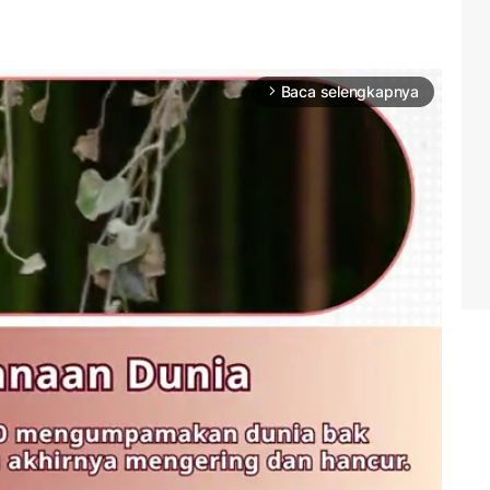
Baca selengkapnya
arrow_forward_ios