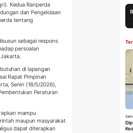
ri). Kedua Ranperda
indungan dan Pengelolaan
perda tentang
isusun sebagai respons
Ter
hadap persoalan
 Jakarta.
ebutuhan di lapangan
usai Rapat Pimpinan
a, Senin (18/5/2026),
Pembentukan Peraturan
harapkan mampu
Sabt
rintah maupun masyarakat
Dip
ligus dapat diterapkan
Ke