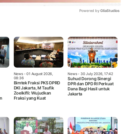
Powered by 
GliaStudios
Mute
News
- 01 August 2026,
News
- 30 July 2026, 17:42
08:36
Suhud Dorong Sinergi
Bimtek Fraksi PKS DPRD
DPR dan DPD RI Perkuat
DKI Jakarta, M Taufik
Dana Bagi Hasil untuk
Zoelkifli: Wujudkan
Jakarta
an
Fraksi yang Kuat