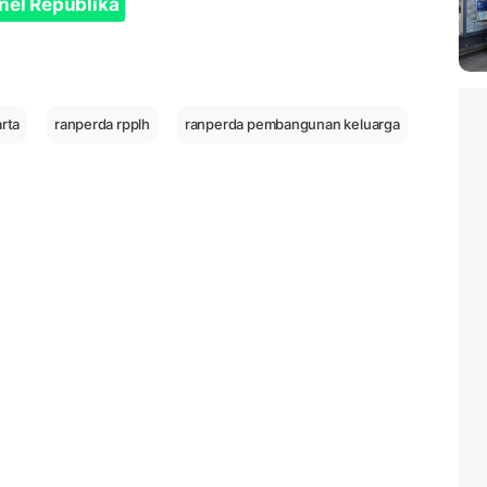
nel Republika
arta
ranperda rpplh
ranperda pembangunan keluarga