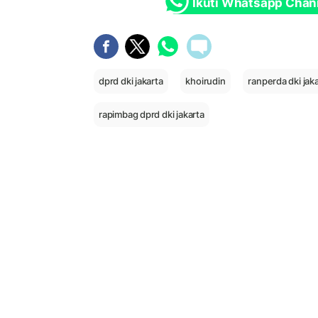
Ikuti Whatsapp Chan
dprd dki jakarta
khoirudin
ranperda dki jak
rapimbag dprd dki jakarta