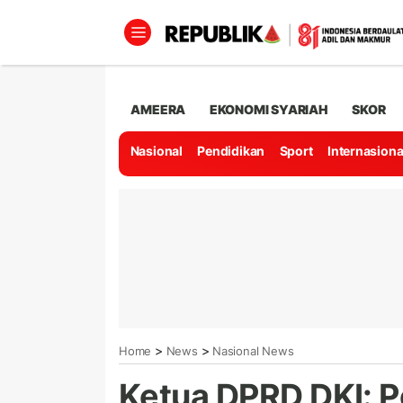
AMEERA
EKONOMI SYARIAH
SKOR
Nasional
Pendidikan
Sport
Internasiona
>
>
Home
News
Nasional News
Ketua DPRD DKI: 