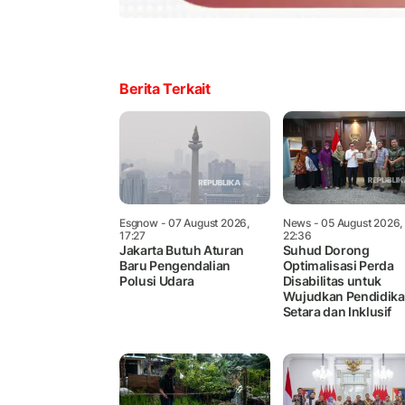
Berita Terkait
Esgnow
- 07 August 2026,
News
- 05 August 2026,
17:27
22:36
Jakarta Butuh Aturan
Suhud Dorong
Baru Pengendalian
Optimalisasi Perda
Polusi Udara
Disabilitas untuk
Wujudkan Pendidik
Setara dan Inklusif