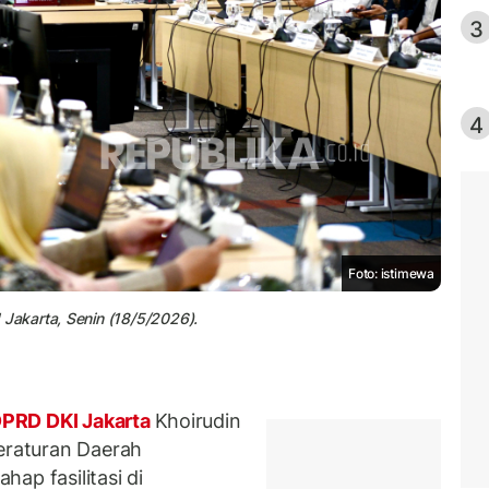
3
4
Foto: istimewa
akarta, Senin (18/5/2026).
PRD DKI Jakarta
Khoirudin
raturan Daerah
ap fasilitasi di