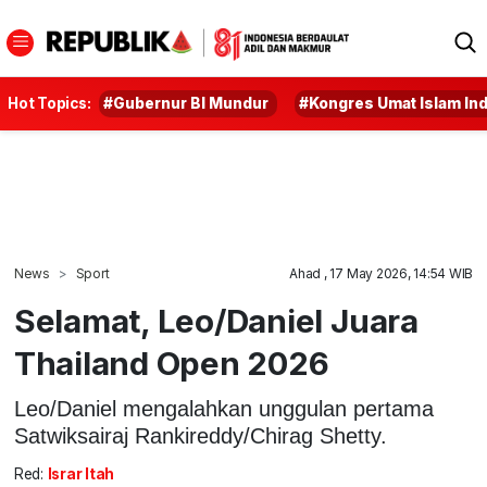
Hot Topics:
#Gubernur BI Mundur
#Kongres Umat Islam In
News
Sport
Ahad , 17 May 2026, 14:54 WIB
Selamat, Leo/Daniel Juara
Thailand Open 2026
Leo/Daniel mengalahkan unggulan pertama
Satwiksairaj Rankireddy/Chirag Shetty.
Red:
Israr Itah