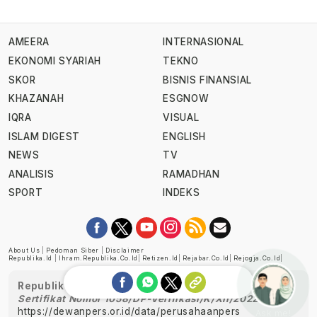
AMEERA
INTERNASIONAL
EKONOMI SYARIAH
TEKNO
SKOR
BISNIS FINANSIAL
KHAZANAH
ESGNOW
IQRA
VISUAL
ISLAM DIGEST
ENGLISH
NEWS
TV
ANALISIS
RAMADHAN
SPORT
INDEKS
About Us
|
Pedoman Siber
|
Disclaimer
Republika.id
|
Ihram.republika.co.id
|
Retizen.id
|
Rejabar.co.id
|
Rejogja.co.id
|
Republika telah diverifikasi oleh Dewan Pers
Sertifikat Nomor 1058/DP-Verifikasi/K/XII/2022
https://dewanpers.or.id/data/perusahaanpers
Ask me!