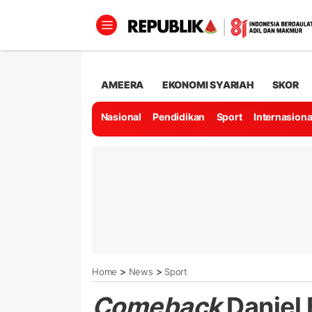
AMEERA
EKONOMI SYARIAH
SKOR
Nasional
Pendidikan
Sport
Internasiona
>
>
Home
News
Sport
Comeback
Daniel