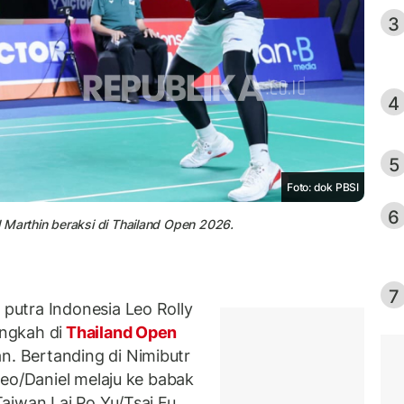
3
4
5
Foto: dok PBSI
6
 Marthin beraksi di Thailand Open 2026.
7
utra Indonesia Leo Rolly
ngkah di
Thailand Open
 Bertanding di Nimibutr
Leo/Daniel melaju ke babak
aiwan Lai Po Yu/Tsai Fu