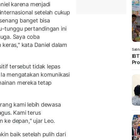
niel karena menjadi
nternasional setelah cukup
 senang banget bisa
u-tunggu pertandingan ini
juga. Saya coba
 keras," kata Daniel dalam
Sabt
IBT
Pro
tif tersebut tidak lepas
. Ia mengatakan komunikasi
rmainan mereka tetap
arang kami lebih dewasa
gus. Kami terus
 ke depan," ujar Leo.
in baik setelah pulih dari