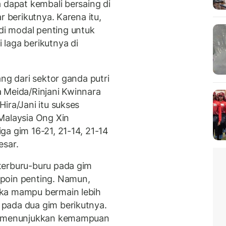
 dapat kembali bersaing di
r berikutnya. Karena itu,
i modal penting untuk
laga berikutnya di
ang dari sektor ganda putri
 Meida/Rinjani Kwinnara
ira/Jani itu sukses
Malaysia Ong Xin
ga gim 16-21, 21-14, 21-14
esar.
terburu-buru pada gim
poin penting. Namun,
eka mampu bermain lebih
pada dua gim berikutnya.
lu menunjukkan kemampuan