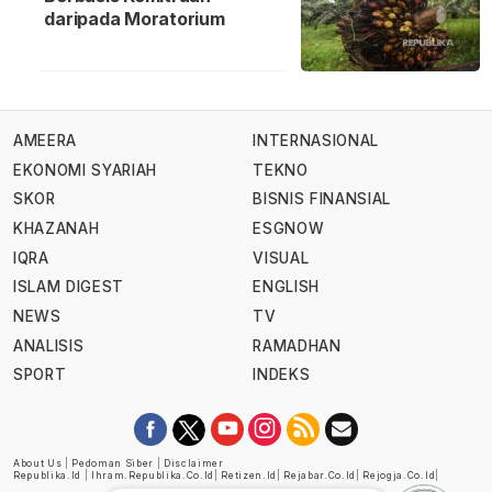
daripada Moratorium
AMEERA
INTERNASIONAL
EKONOMI SYARIAH
TEKNO
SKOR
BISNIS FINANSIAL
KHAZANAH
ESGNOW
IQRA
VISUAL
ISLAM DIGEST
ENGLISH
NEWS
TV
ANALISIS
RAMADHAN
SPORT
INDEKS
About Us
|
Pedoman Siber
|
Disclaimer
Republika.id
|
Ihram.republika.co.id
|
Retizen.id
|
Rejabar.co.id
|
Rejogja.co.id
|