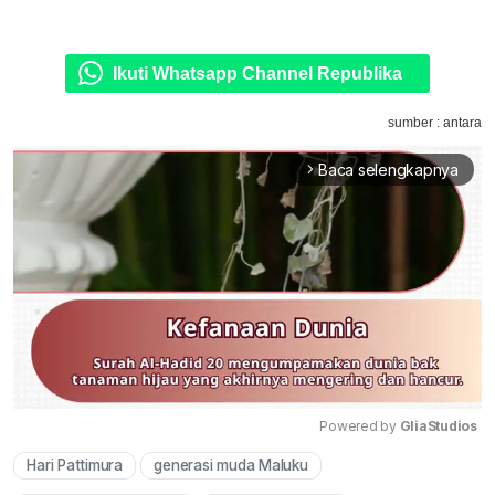
Ikuti Whatsapp Channel Republika
sumber : antara
Baca selengkapnya
arrow_forward_ios
Powered by 
GliaStudios
Hari Pattimura
generasi muda Maluku
Mute