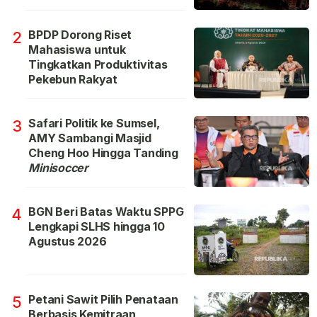
BPDP Dorong Riset
2
Mahasiswa untuk
Tingkatkan Produktivitas
Pekebun Rakyat
Safari Politik ke Sumsel,
3
AMY Sambangi Masjid
Cheng Hoo Hingga Tanding
Minisoccer
BGN Beri Batas Waktu SPPG
4
Lengkapi SLHS hingga 10
Agustus 2026
Petani Sawit Pilih Penataan
5
Berbasis Kemitraan