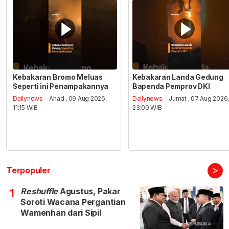
Kebakaran Bromo Meluas
Kebakaran Landa Gedung
Seperti ini Penampakannya
Bapenda Pemprov DKI
Dailynews
- Ahad , 09 Aug 2026,
Dailynews
- Jumat , 07 Aug 2026
11:15 WIB
23:00 WIB
>
Terpopuler
Reshuffle
Agustus, Pakar
1
Soroti Wacana Pergantian
Wamenhan dari Sipil