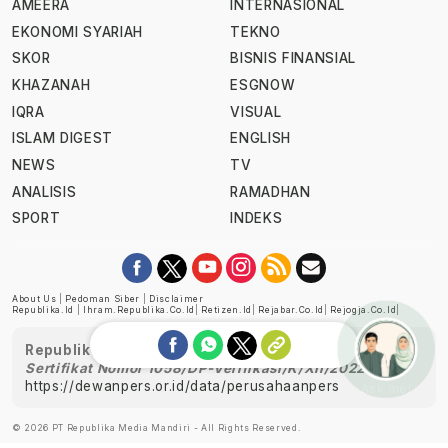
AMEERA
INTERNASIONAL
EKONOMI SYARIAH
TEKNO
SKOR
BISNIS FINANSIAL
KHAZANAH
ESGNOW
IQRA
VISUAL
ISLAM DIGEST
ENGLISH
NEWS
TV
ANALISIS
RAMADHAN
SPORT
INDEKS
About Us
|
Pedoman Siber
|
Disclaimer
Republika.id
|
Ihram.republika.co.id
|
Retizen.id
|
Rejabar.co.id
|
Rejogja.co.id
|
Republika telah diverifikasi oleh Dewan Pers
Sertifikat Nomor 1058/DP-Verifikasi/K/XII/2022
https://dewanpers.or.id/data/perusahaanpers
Ask me!
© 2026 PT Republika Media Mandiri - All Rights Reserved.