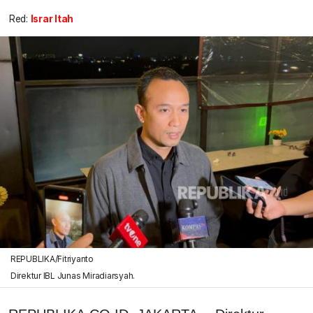
Red:
Israr Itah
REPUBLIKA/Fitriyanto
Direktur IBL Junas Miradiarsyah.