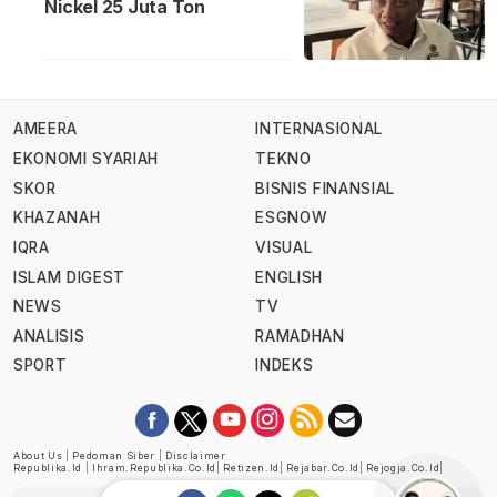
Nickel 25 Juta Ton
AMEERA
INTERNASIONAL
EKONOMI SYARIAH
TEKNO
SKOR
BISNIS FINANSIAL
KHAZANAH
ESGNOW
IQRA
VISUAL
ISLAM DIGEST
ENGLISH
NEWS
TV
ANALISIS
RAMADHAN
SPORT
INDEKS
About Us
|
Pedoman Siber
|
Disclaimer
Republika.id
|
Ihram.republika.co.id
|
Retizen.id
|
Rejabar.co.id
|
Rejogja.co.id
|