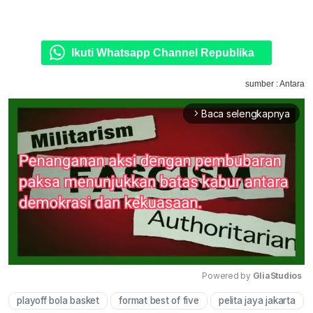
Ikuti Whatsapp Channel Republika
sumber : Antara
Baca selengkapnya
arrow_forward_ios
Powered by 
GliaStudios
playoff bola basket
format best of five
pelita jaya jakarta
Mute