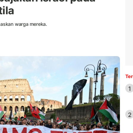
ila
baskan warga mereka.
Ter
1
2