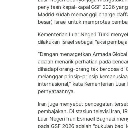
penyitaan kapal-kapal GSF 2026 ya
Madrid sudah memanggil charge d’affa
besar) Israel untuk memprotes pembaj
Kementerian Luar Negeri Turki meny
dilakukan Israel sebagai "aksi pembaja
“Dengan menargetkan Armada Global
adalah menarik perhatian pada benc
dihadapi orang-orang tak berdosa di Ga
melanggar prinsip-prinsip kemanusia
internasional,” kata Kementerian Luar
pernyataannya.
Iran juga menyebut pencegatan terseb
pembajakan. Di stasiun televisi Iran, I
Luar Negeri Iran Esmaeil Baghaei men
pada GSF 2026 adalah "pukulan bagi 