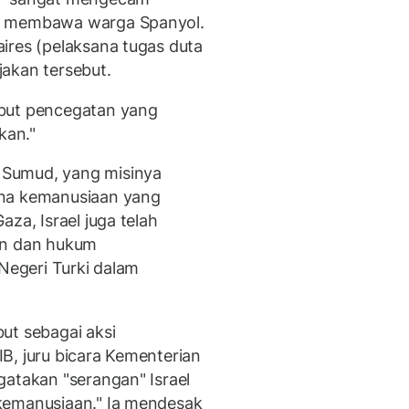
ng membawa warga Spanyol.
ires (pelaksana tugas duta
akan tersebut.
ebut pencegatan yang
kan."
 Sumud, yang misinya
ana kemanusiaan yang
za, Israel juga telah
an dan hukum
 Negeri Turki dalam
ut sebagai aksi
RIB, juru bicara Kementerian
gatakan "serangan" Israel
kemanusiaan." Ia mendesak