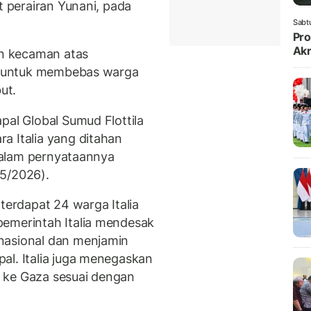
t perairan Yunani, pada
Sabt
Pro
Akr
n kecaman atas
el untuk membebas warga
ut.
pal Global Sumud Flottila
a Italia yang ditahan
 dalam pernyataannya
/5/2026).
erdapat 24 warga Italia
pemerintah Italia mendesak
nasional dan menjamin
al. Italia juga menegaskan
 ke Gaza sesuai dengan