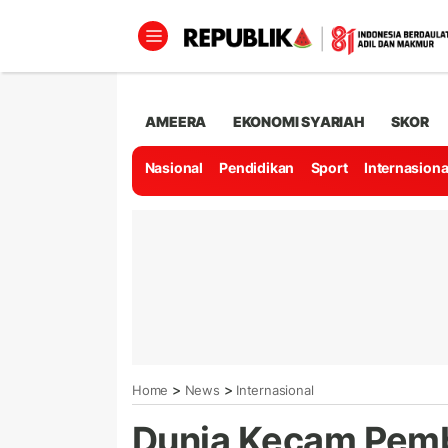
AMEERA
EKONOMI SYARIAH
SKOR
Nasional
Pendidikan
Sport
Internasiona
>
>
Home
News
Internasional
Dunia Kecam Pemb