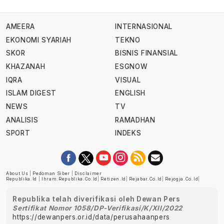
AMEERA
INTERNASIONAL
EKONOMI SYARIAH
TEKNO
SKOR
BISNIS FINANSIAL
KHAZANAH
ESGNOW
IQRA
VISUAL
ISLAM DIGEST
ENGLISH
NEWS
TV
ANALISIS
RAMADHAN
SPORT
INDEKS
About Us
|
Pedoman Siber
|
Disclaimer
Republika.id
|
Ihram.republika.co.id
|
Retizen.id
|
Rejabar.co.id
|
Rejogja.co.id
|
Republika telah diverifikasi oleh Dewan Pers
Sertifikat Nomor 1058/DP-Verifikasi/K/XII/2022
https://dewanpers.or.id/data/perusahaanpers