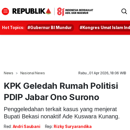
Hot Topics:
#Gubernur BI Mundur
#Kongres Umat Islam In
News
Nasional News
Rabu , 01 Apr 2026, 18:06 WIB
KPK Geledah Rumah Politisi
PDIP Jabar Ono Surono
Penggeledahan terkait kasus yang menjerat
Bupati Bekasi nonaktif Ade Kuswara Kunang.
Red:
Andri Saubani
Rep:
Rizky Suryarandika