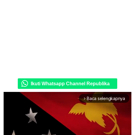
Ikuti Whatsapp Channel Republika
Baca selengkapnya
arrow_forward_ios