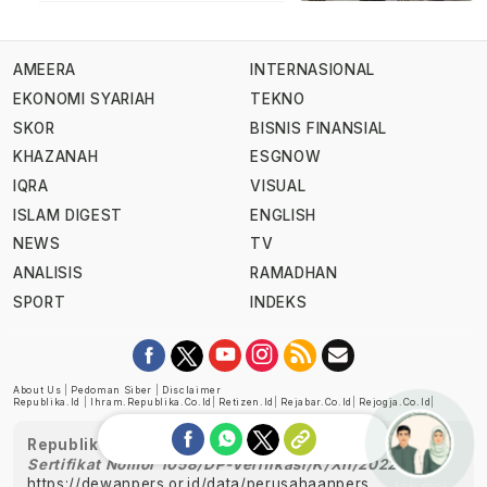
AMEERA
INTERNASIONAL
EKONOMI SYARIAH
TEKNO
SKOR
BISNIS FINANSIAL
KHAZANAH
ESGNOW
IQRA
VISUAL
ISLAM DIGEST
ENGLISH
NEWS
TV
ANALISIS
RAMADHAN
SPORT
INDEKS
About Us
|
Pedoman Siber
|
Disclaimer
Republika.id
|
Ihram.republika.co.id
|
Retizen.id
|
Rejabar.co.id
|
Rejogja.co.id
|
Republika telah diverifikasi oleh Dewan Pers
Sertifikat Nomor 1058/DP-Verifikasi/K/XII/2022
https://dewanpers.or.id/data/perusahaanpers
Ask me!