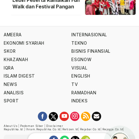
Lebih Peserta Ramaikan Fun
Walk dan Festival Pangan
AMEERA
INTERNASIONAL
EKONOMI SYARIAH
TEKNO
SKOR
BISNIS FINANSIAL
KHAZANAH
ESGNOW
IQRA
VISUAL
ISLAM DIGEST
ENGLISH
NEWS
TV
ANALISIS
RAMADHAN
SPORT
INDEKS
About Us
|
Pedoman Siber
|
Disclaimer
Republika.id
|
Ihram.republika.co.id
|
Retizen.id
|
Rejabar.co.id
|
Rejogja.co.id
|