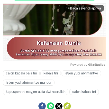
Baca selengkapnya
arrow_forward_ios
Powered by 
GliaStudios
calon kepala bais tni
kabais tni
letjen yudi abrimantyo
Mute
letjen yudi abrimantyo mundur
kapuspen tni mayjen aulia dwi nasrullah
calon kabais tni