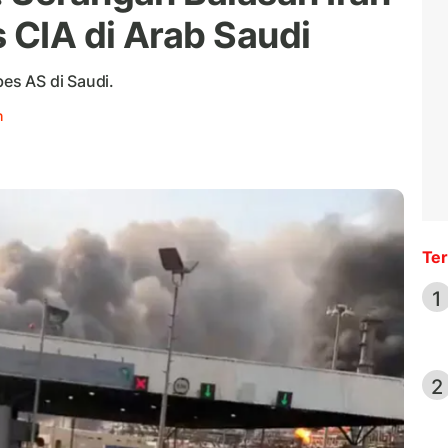
CIA di Arab Saudi
es AS di Saudi.
h
Ter
1
2