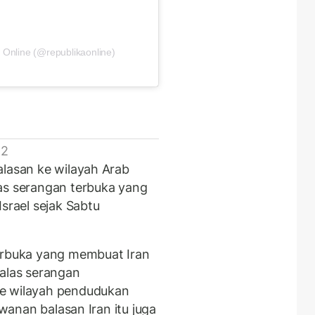
 Online (@republikaonline)
 2
alasan ke wilayah Arab
as serangan terbuka yang
Israel sejak Sabtu
terbuka yang membuat Iran
las serangan
ke wilayah pendudukan
awanan balasan Iran itu juga