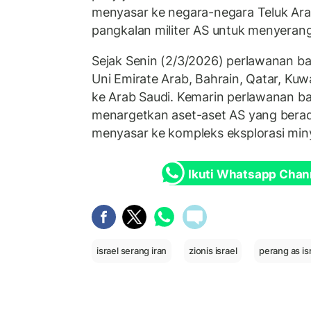
menyasar ke negara-negara Teluk Arab
pangkalan militer AS untuk menyerang
Sejak Senin (2/3/2026) perlawanan ba
Uni Emirate Arab, Bahrain, Qatar, Kuwa
ke Arab Saudi. Kemarin perlawanan bal
menargetkan aset-aset AS yang berad
menyasar ke kompleks eksplorasi mi
Ikuti Whatsapp Chan
israel serang iran
zionis israel
perang as isr