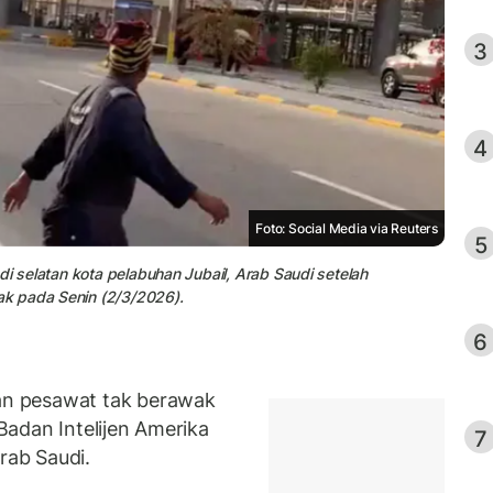
3
4
Foto: Social Media via Reuters
5
di selatan kota pelabuhan Jubail, Arab Saudi setelah
k pada Senin (2/3/2026).
6
n pesawat tak berawak
adan Intelijen Amerika
7
rab Saudi.