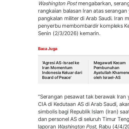
Washington Post
mengabarkan, seranga
rangkaian balasan Iran atas serangan 
pangkalan militer di Arab Saudi. Ira
penyerbu membombardir kompleks Ked
Senin (2/3/2026) kemarin.
Baca Juga
'Agresi AS-Israel ke
Megawati Kecam
Iran Momentum
Pembunuhan
Indonesia Keluar dari
Ayatullah Khamen
Board of Peace'
oleh Israel-AS
“Serangan pesawat tak berawak Iran
CIA di Kedutaan AS di Arab Saudi, a
simbolis bagi Republik Islam (Iran) s
dan personel AS di seluruh Timur Teng
laporan
Washington Post
, Rabu (4/4/20