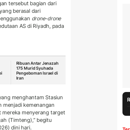
n tersebut bagian dari
yang berasal dari
n menggunakan
drone-drone
utaan AS di Riyadh, pada
Ribuan Antar Jenazah
175 Murid Syuhada
ei
Pengeboman Israel di
Iran
 yang menghantam Stasiun
kan menjadi kemenangan
aat mereka menyerang target
ah (Timteng),” begitu
26) dini hari.
Ter