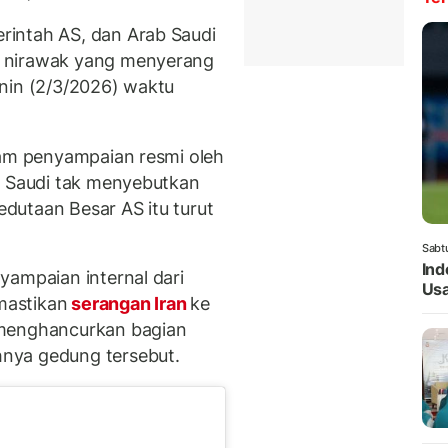
intah AS, dan Arab Saudi
t nirawak yang menyerang
nin (2/3/2026) waktu
am penyampaian resmi oleh
b Saudi tak menyebutkan
dutaan Besar AS itu turut
Sabt
Ind
yampaian internal dari
Usa
mastikan
serangan Iran
ke
 menghancurkan bagian
nya gedung tersebut.