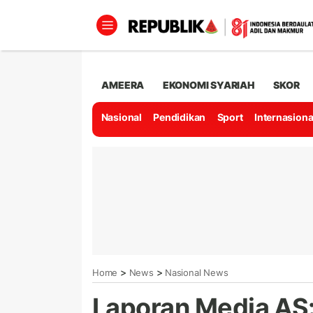
AMEERA
EKONOMI SYARIAH
SKOR
Nasional
Pendidikan
Sport
Internasiona
>
>
Home
News
Nasional News
Laporan Media AS: