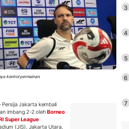
3
4
5
nya kontrol permainan.
6
7
 Persija Jakarta kembali
han imbang 2-2 oleh
Borneo
RI Super League
adium (JIS), Jakarta Utara,