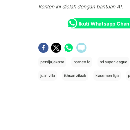
Konten ini diolah dengan bantuan AI.
Ikuti Whatsapp Chan
persija jakarta
borneo fc
bri super league
juan villa
ikhsan zikrak
klasemen liga
p