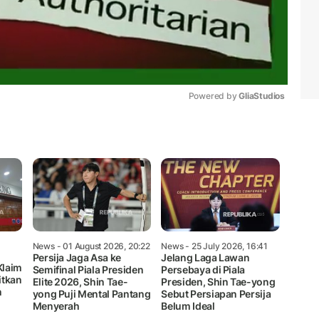
Powered by 
GliaStudios
Mute
News
- 01 August 2026, 20:22
News
- 25 July 2026, 16:41
Persija Jaga Asa ke
Jelang Laga Lawan
Klaim
Semifinal Piala Presiden
Persebaya di Piala
itkan
Elite 2026, Shin Tae-
Presiden, Shin Tae-yong
n
yong Puji Mental Pantang
Sebut Persiapan Persija
Menyerah
Belum Ideal