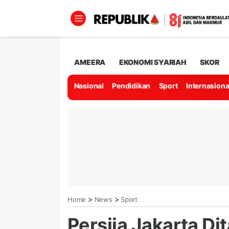
AMEERA
EKONOMI SYARIAH
SKOR
Nasional
Pendidikan
Sport
Internasiona
>
>
Home
News
Sport
Persija Jakarta Di