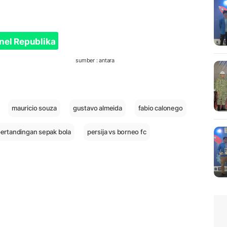
nel Republika
sumber : antara
mauricio souza
gustavo almeida
fabio calonego
ertandingan sepak bola
persija vs borneo fc