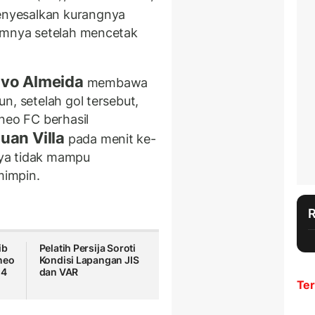
nyesalkan kurangnya
timnya setelah mencetak
vo Almeida
membawa
n, setelah gol tersebut,
neo FC berhasil
uan Villa
pada menit ke-
ya tidak mampu
mimpin.
ib
Pelatih Persija Soroti
neo
Kondisi Lapangan JIS
24
dan VAR
Ter