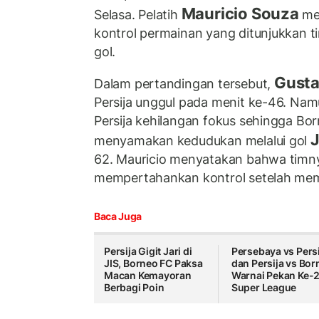
Mauricio Souza
Selasa. Pelatih
me
kontrol permainan yang ditunjukkan 
gol.
Gusta
Dalam pertandingan tersebut,
Persija unggul pada menit ke-46. Namu
Persija kehilangan fokus sehingga Bor
J
menyamakan kedudukan melalui gol
62. Mauricio menyatakan bahwa timn
mempertahankan kontrol setelah me
Baca Juga
Persija Gigit Jari di
Persebaya vs Pers
JIS, Borneo FC Paksa
dan Persija vs Bor
Macan Kemayoran
Warnai Pekan Ke-
Berbagi Poin
Super League