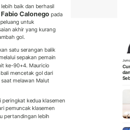
 lebih baik dan berhasil
Fabio Calonego
s
pada
 peluang untuk
ian akhir yang kurang
ambah gol.
an satu serangan balik
melalui sepakan pemain
Juma
t ke-90+4. Mauricio
Cum
dan
ali mencetak gol dari
Seb
a saat melawan Malut
di peringkat kedua klasemen
 dari pemuncak klasemen
u pertandingan lebih