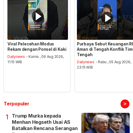
Viral Pelecehan Modus
Purbaya Sebut Keuangan RI
Rekam dengan Ponsel di Kaki
Aman di Tengah Konflik Tim
Tengah
Dailynews
- Kamis , 06 Aug 2026,
11:15 WIB
Dailynews
- Rabu , 05 Aug 2026,
23:15 WIB
>
Terpopuler
Trump Murka kepada
1
Menhan Hegseth Usai AS
Batalkan Rencana Serangan