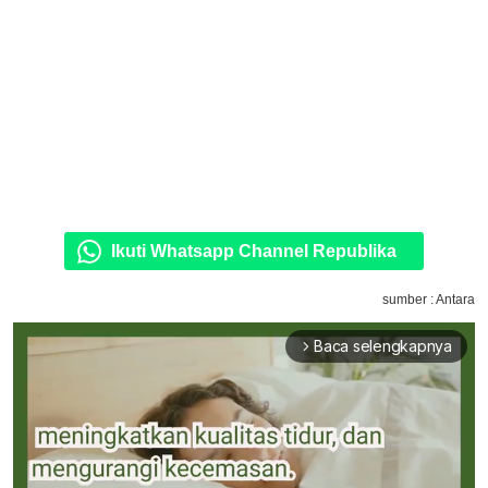
Ikuti Whatsapp Channel Republika
sumber : Antara
Baca selengkapnya
arrow_forward_ios