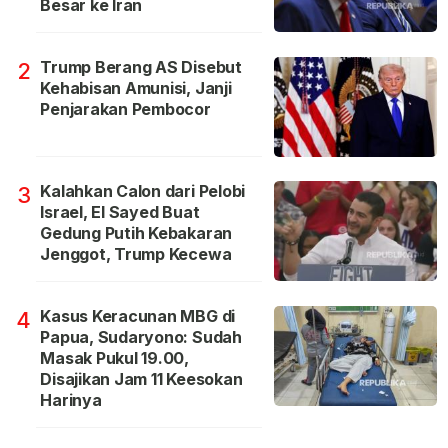
Besar ke Iran
Trump Berang AS Disebut
2
Kehabisan Amunisi, Janji
Penjarakan Pembocor
Kalahkan Calon dari Pelobi
3
Israel, El Sayed Buat
Gedung Putih Kebakaran
Jenggot, Trump Kecewa
Kasus Keracunan MBG di
4
Papua, Sudaryono: Sudah
Masak Pukul 19.00,
Disajikan Jam 11 Keesokan
Harinya