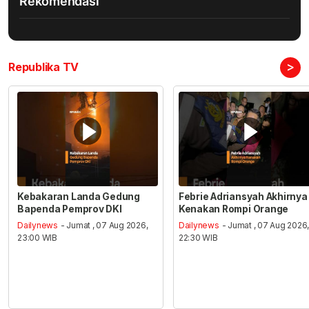
Rekomendasi
>
Republika TV
Kebakaran Landa Gedung
Febrie Adriansyah Akhirnya
Bapenda Pemprov DKI
Kenakan Rompi Orange
Dailynews
- Jumat , 07 Aug 2026,
Dailynews
- Jumat , 07 Aug 2026
23:00 WIB
22:30 WIB