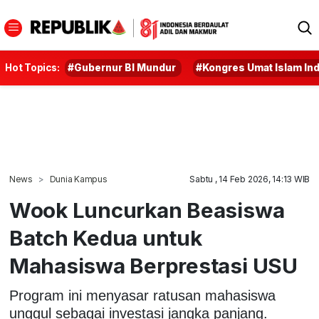
Hot Topics:
#Gubernur BI Mundur
#Kongres Umat Islam In
News
Dunia Kampus
Sabtu , 14 Feb 2026, 14:13 WIB
Wook Luncurkan Beasiswa
Batch Kedua untuk
Mahasiswa Berprestasi USU
Program ini menyasar ratusan mahasiswa
unggul sebagai investasi jangka panjang.