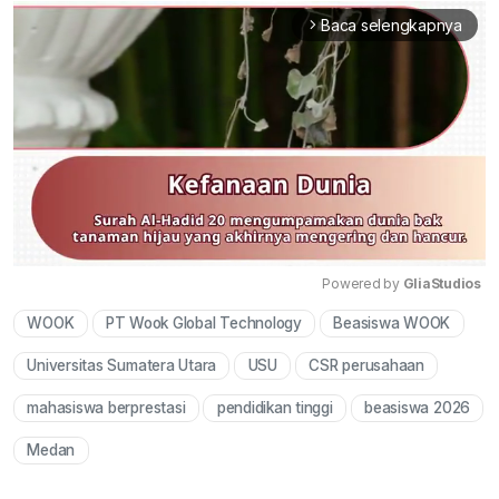
Baca selengkapnya
arrow_forward_ios
Powered by 
GliaStudios
WOOK
PT Wook Global Technology
Beasiswa WOOK
Mute
Universitas Sumatera Utara
USU
CSR perusahaan
mahasiswa berprestasi
pendidikan tinggi
beasiswa 2026
Medan