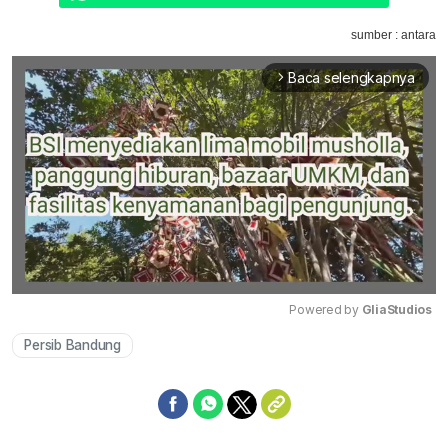
sumber : antara
Baca selengkapnya
arrow_forward_ios
Powered by 
GliaStudios
Persib Bandung
Mute