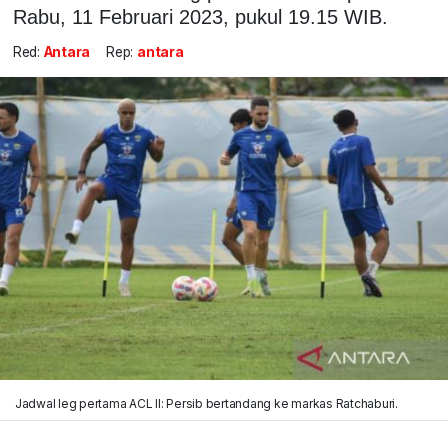
Rabu, 11 Februari 2023, pukul 19.15 WIB.
Red:
Antara
Rep:
antara
Jadwal leg pertama ACL II: Persib bertandang ke markas Ratchaburi.