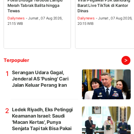
Polisi Diduga Terobos Lampu
Viral Pegawai P3K Bandung
Merah Tabrak Balita hingga
Barat Live TikTok di Kantor
Tewas
Dinas
Dailynews
- Jumat , 07 Aug 2026,
Dailynews
- Jumat , 07 Aug 2026,
21:15 WIB
20:15 WIB
>
Terpopuler
Serangan Udara Gagal,
1
Jenderal AS 'Pusing' Cari
Jalan Keluar Perang Iran
Ledek Riyadh, Eks Petinggi
2
Keamanan Israel: Saudi
'Macan Kertas', Punya
Senjata Tapi tak Bisa Pakai