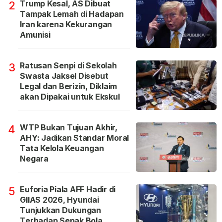
Trump Kesal, AS Dibuat
2
Tampak Lemah di Hadapan
Iran karena Kekurangan
Amunisi
Ratusan Senpi di Sekolah
3
Swasta Jaksel Disebut
Legal dan Berizin, Diklaim
akan Dipakai untuk Ekskul
WTP Bukan Tujuan Akhir,
4
AHY: Jadikan Standar Moral
Tata Kelola Keuangan
Negara
Euforia Piala AFF Hadir di
5
GIIAS 2026, Hyundai
Tunjukkan Dukungan
Terhadap Sepak Bola