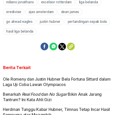
miliano jonathans
excelsior rotterdam
liga belanda
Mute
eredivisie
ajax amsterdam
dean james
go ahead eagles
justin hubner
pertandingan sepak bola
hasil liga belanda
Berita Terkait
Ole Romeny dan Justin Hubner Bela Fortuna Sittard dalam
Laga Uji Coba Lawan Olympiacos
Benarkah
Real Food
dan
No Sugar
Bikin Anak Jarang
Tantrum? Ini Kata Ahli Gizi
Herdman Tunggu Kabar Hubner, Timnas Tetap Incar Hasil
Sempurna atas Mozambik