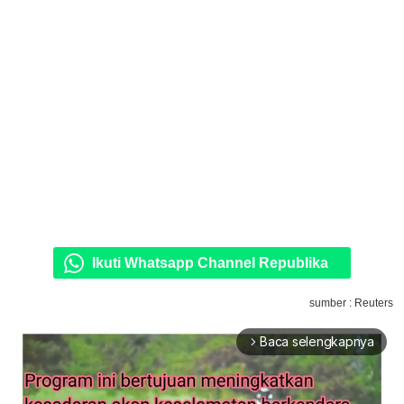
Ikuti Whatsapp Channel Republika
sumber : Reuters
Baca selengkapnya
arrow_forward_ios