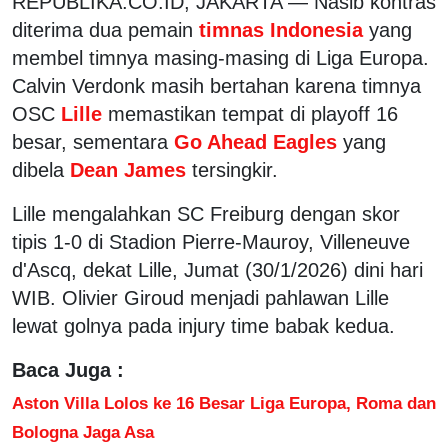
REPUBLIKA.CO.ID, JAKARTA — Nasib kontras
diterima dua pemain
timnas Indonesia
yang
membel timnya masing-masing di Liga Europa.
Calvin Verdonk masih bertahan karena timnya
OSC
Lille
memastikan tempat di playoff 16
besar, sementara
Go Ahead Eagles
yang
dibela
Dean James
tersingkir.
Lille mengalahkan SC Freiburg dengan skor
tipis 1-0 di Stadion Pierre-Mauroy, Villeneuve
d'Ascq, dekat Lille, Jumat (30/1/2026) dini hari
WIB. Olivier Giroud menjadi pahlawan Lille
lewat golnya pada injury time babak kedua.
Baca Juga :
Aston Villa Lolos ke 16 Besar Liga Europa, Roma dan
Bologna Jaga Asa