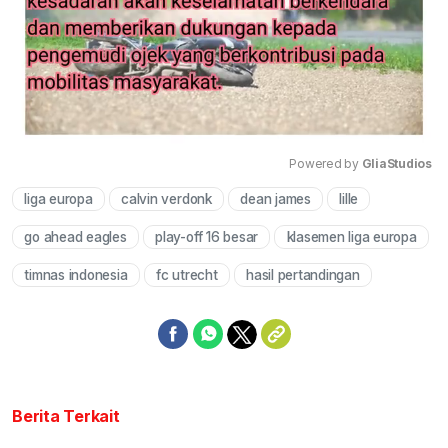
Powered by 
GliaStudios
liga europa
calvin verdonk
dean james
lille
Mute
go ahead eagles
play-off 16 besar
klasemen liga europa
timnas indonesia
fc utrecht
hasil pertandingan
Berita Terkait