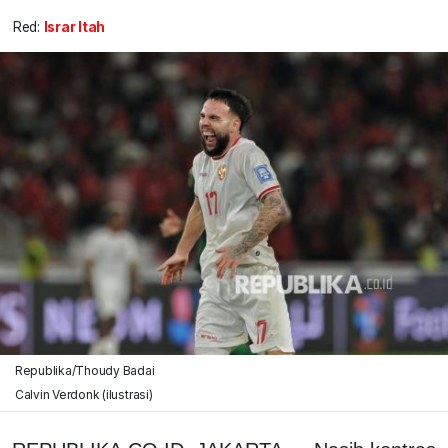
Red:
Israr Itah
Republika/Thoudy Badai
Calvin Verdonk (ilustrasi)