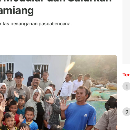
Tamiang
ritas penanganan pascabencana.
Ter
1
2