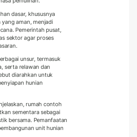
masa pemulihan.
an dasar, khususnya
a yang aman, menjadi
cana. Pemerintah pusat,
as sektor agar proses
asaran.
erbagai unsur, termasuk
a, serta relawan dan
ebut diarahkan untuk
penyiapan hunian
njelaskan, rumah contoh
atkan sementara sebagai
istik bersama. Pemanfaatan
 pembangunan unit hunian