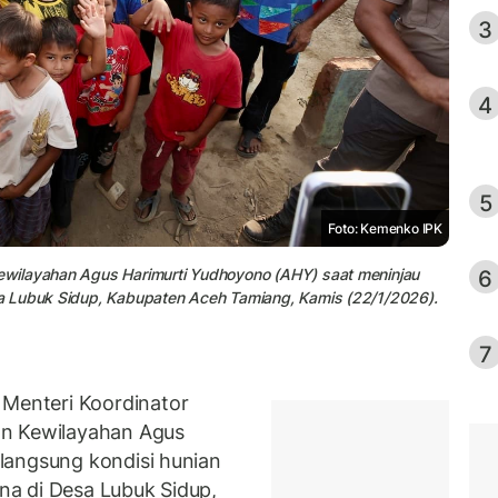
3
4
5
Foto: Kemenko IPK
6
wilayahan Agus Harimurti Yudhoyono (AHY) saat meninjau
a Lubuk Sidup, Kabupaten Aceh Tamiang, Kamis (22/1/2026).
7
enteri Koordinator
an Kewilayahan Agus
langsung kondisi hunian
a di Desa Lubuk Sidup,