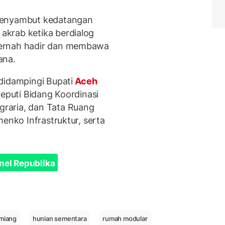
menyambut kedatangan
krab ketika berdialog
pernah hadir dan membawa
ana.
didampingi Bupati
Aceh
Deputi Bidang Koordinasi
raria, dan Tata Ruang
menko Infrastruktur, serta
nel Republika
miang
hunian sementara
rumah modular