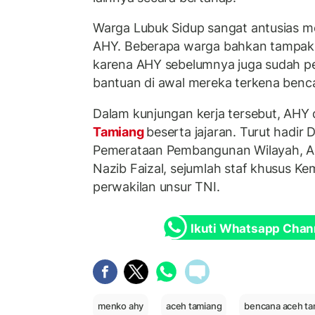
Warga Lubuk Sidup sangat antusias 
AHY. Beberapa warga bahkan tampak a
karena AHY sebelumnya juga sudah 
bantuan di awal mereka terkena benc
Dalam kunjungan kerja tersebut, AHY 
Tamiang
beserta jajaran. Turut hadir 
Pemerataan Pembangunan Wilayah, Ag
Nazib Faizal, sejumlah staf khusus Ke
perwakilan unsur TNI.
Ikuti Whatsapp Chan
menko ahy
aceh tamiang
bencana aceh ta