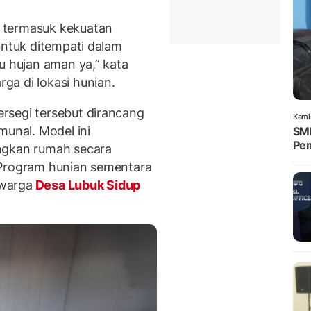
 termasuk kekuatan
untuk ditempati dalam
u hujan aman ya,” kata
ga di lokasi hunian.
rsegi tersebut dirancang
Kami
munal. Model ini
SMP
Pem
gkan rumah secara
 Program hunian sementara
 warga
Desa Lubuk Sidup