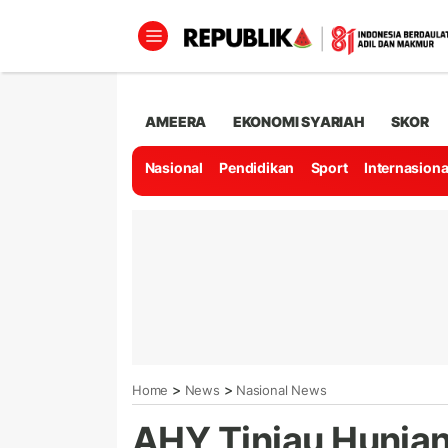
AMEERA
EKONOMI SYARIAH
SKOR
Nasional
Pendidikan
Sport
Internasiona
>
>
Home
News
Nasional News
AHY Tinjau Hunian