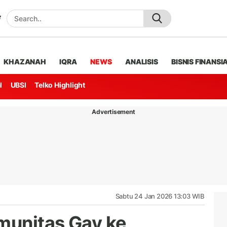
KHAZANAH
IQRA
NEWS
ANALISIS
BISNIS FINANSI
l
UBSI
Telko Highlight
Advertisement
Sabtu 24 Jan 2026 13:03 WIB
munitas Gay ke