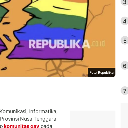
3
4
5
6
Foto: Republika
7
omunikasi, Informatika,
 Provinsi Nusa Tenggara
up
komunitas gay
pada