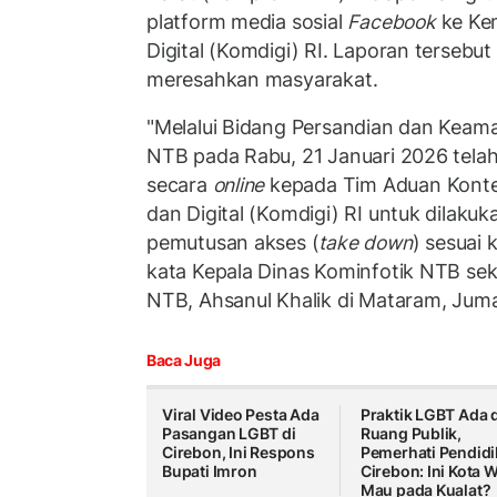
platform media sosial
Facebook
ke Ke
Digital (Komdigi) RI. Laporan tersebut 
meresahkan masyarakat.
"Melalui Bidang Persandian dan Keama
NTB pada Rabu, 21 Januari 2026 tel
secara
online
kepada Tim Aduan Konte
dan Digital (Komdigi) RI untuk dilaku
pemutusan akses (
take down
) sesuai 
kata Kepala Dinas Kominfotik NTB sek
NTB, Ahsanul Khalik di Mataram, Juma
Baca Juga
Viral Video Pesta Ada
Praktik LGBT Ada d
Pasangan LGBT di
Ruang Publik,
Cirebon, Ini Respons
Pemerhati Pendid
Bupati Imron
Cirebon: Ini Kota W
Mau pada Kualat?