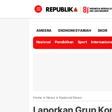
AMEERA
EKONOMI SYARIAH
SKOR
Nasional
Pendidikan
Sport
Internasiona
>
>
Home
News
Nasional News
Laporkan Grup Ko