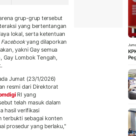
karena grup-grup tersebut
teraksi yang bertentangan
ya lokal, serta ketentuan
p
Facebook
yang dilaporkan
Juma
akan, yakni Gay semua
KPK
, Gay Lombok Tengah,
Peg
.
ada Jumat (23/1/2026)
n resmi dari Direktorat
omdigi
RI yang
ebut telah masuk dalam
 hasil verifikasi
 terbukti sebagai konten
uai prosedur yang berlaku,"