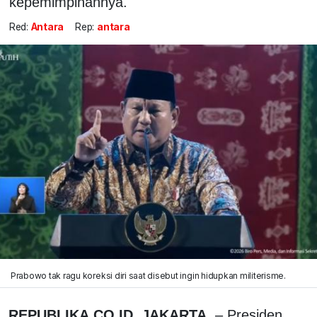
kepemimpinannya.
Red:
Antara
Rep:
antara
Prabowo tak ragu koreksi diri saat disebut ingin hidupkan militerisme.
REPUBLIKA.CO.ID, JAKARTA,
– Presiden