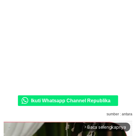
Ikuti Whatsapp Channel Republika
sumber : antara
Baca selengkapnya
arrow_forward_ios