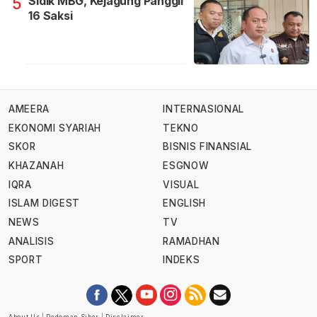
Sidik MBG, Kejagung Panggil
5
16 Saksi
AMEERA
INTERNASIONAL
EKONOMI SYARIAH
TEKNO
SKOR
BISNIS FINANSIAL
KHAZANAH
ESGNOW
IQRA
VISUAL
ISLAM DIGEST
ENGLISH
NEWS
TV
ANALISIS
RAMADHAN
SPORT
INDEKS