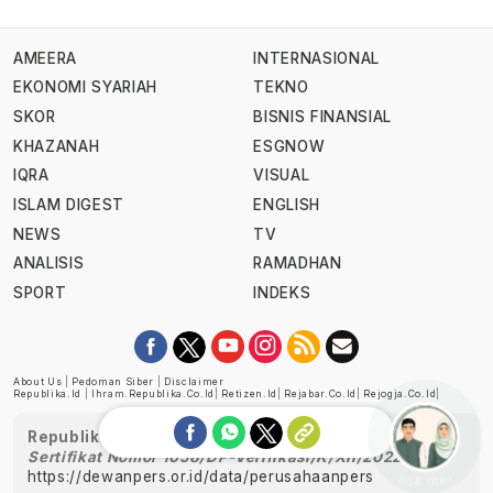
AMEERA
INTERNASIONAL
EKONOMI SYARIAH
TEKNO
SKOR
BISNIS FINANSIAL
KHAZANAH
ESGNOW
IQRA
VISUAL
ISLAM DIGEST
ENGLISH
NEWS
TV
ANALISIS
RAMADHAN
SPORT
INDEKS
About Us
|
Pedoman Siber
|
Disclaimer
Republika.id
|
Ihram.republika.co.id
|
Retizen.id
|
Rejabar.co.id
|
Rejogja.co.id
|
Republika telah diverifikasi oleh Dewan Pers
Sertifikat Nomor 1058/DP-Verifikasi/K/XII/2022
https://dewanpers.or.id/data/perusahaanpers
Ask me!