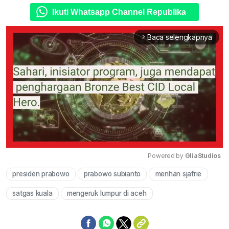
Ikuti Whatsapp Channel Republika
Baca selengkapnya
arrow_forward_ios
Powered by 
GliaStudios
presiden prabowo
prabowo subianto
menhan sjafrie
Mute
satgas kuala
mengeruk lumpur di aceh