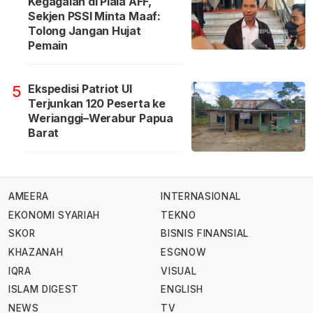
Kegagalan di Piala AFF,
Sekjen PSSI Minta Maaf:
Tolong Jangan Hujat
Pemain
Ekspedisi Patriot UI
5
Terjunkan 120 Peserta ke
Werianggi–Werabur Papua
Barat
AMEERA
INTERNASIONAL
EKONOMI SYARIAH
TEKNO
SKOR
BISNIS FINANSIAL
KHAZANAH
ESGNOW
IQRA
VISUAL
ISLAM DIGEST
ENGLISH
NEWS
TV