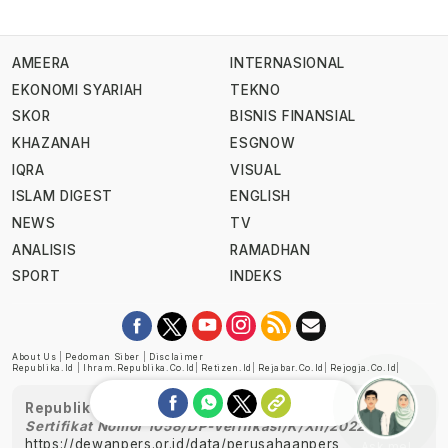
AMEERA
INTERNASIONAL
EKONOMI SYARIAH
TEKNO
SKOR
BISNIS FINANSIAL
KHAZANAH
ESGNOW
IQRA
VISUAL
ISLAM DIGEST
ENGLISH
NEWS
TV
ANALISIS
RAMADHAN
SPORT
INDEKS
About Us
|
Pedoman Siber
|
Disclaimer
Republika.id
|
Ihram.republika.co.id
|
Retizen.id
|
Rejabar.co.id
|
Rejogja.co.id
|
Republika telah diverifikasi oleh Dewan Pers
Sertifikat Nomor 1058/DP-Verifikasi/K/XII/2022
https://dewanpers.or.id/data/perusahaanpers
Ask me!