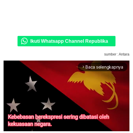
Ikuti Whatsapp Channel Republika
sumber : Antara
Baca selengkapnya
arrow_forward_ios