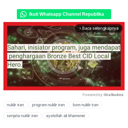
Ikuti Whatsapp Channel Republika
Baca selengkapnya
arrow_forward_ios
Powered by 
GliaStudios
nuklir iran
program nuklir iran
bom nuklir iran
Mute
senjata nuklir iran
ayatollah ali khamenei