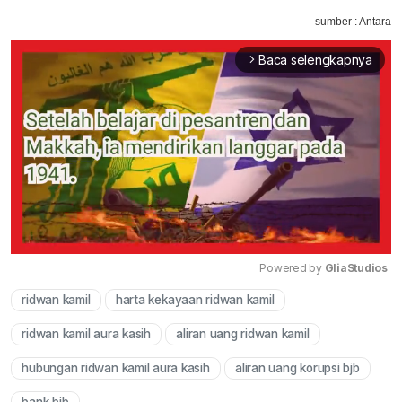
sumber : Antara
Baca selengkapnya
arrow_forward_ios
Powered by 
GliaStudios
ridwan kamil
harta kekayaan ridwan kamil
Mute
ridwan kamil aura kasih
aliran uang ridwan kamil
hubungan ridwan kamil aura kasih
aliran uang korupsi bjb