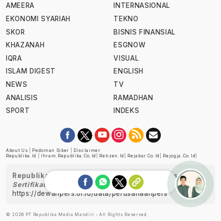
AMEERA
INTERNASIONAL
EKONOMI SYARIAH
TEKNO
SKOR
BISNIS FINANSIAL
KHAZANAH
ESGNOW
IQRA
VISUAL
ISLAM DIGEST
ENGLISH
NEWS
TV
ANALISIS
RAMADHAN
SPORT
INDEKS
About Us
|
Pedoman Siber
|
Disclaimer
Republika.id
|
Ihram.republika.co.id
|
Retizen.id
|
Rejabar.co.id
|
Rejogja.co.id
|
Republika telah diverifikasi oleh Dewan Pers
Sertifikat Nomor 1058/DP-Verifikasi/K/XII/2022
https://dewanpers.or.id/data/perusahaanpers
Ask me!
© 2026 PT Republika Media Mandiri - All Rights Reserved.