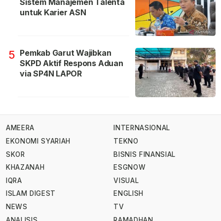
Sistem Manajemen Talenta
untuk Karier ASN
Pemkab Garut Wajibkan
5
SKPD Aktif Respons Aduan
via SP4N LAPOR
AMEERA
INTERNASIONAL
EKONOMI SYARIAH
TEKNO
SKOR
BISNIS FINANSIAL
KHAZANAH
ESGNOW
IQRA
VISUAL
ISLAM DIGEST
ENGLISH
NEWS
TV
ANALISIS
RAMADHAN