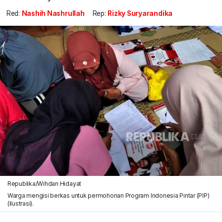
Red:
Nashih Nashrullah
Rep:
Rizky Suryarandika
Republika/Wihdan Hidayat
Warga mengisi berkas untuk permohonan Program Indonesia Pintar (PIP)
(ilustrasi).