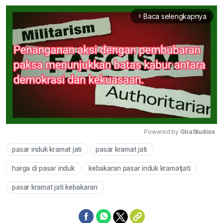
Baca selengkapnya
arrow_forward_ios
Powered by 
GliaStudios
pasar induk kramat jati
pasar kramat jati
Mute
harga di pasar induk
kebakaran pasar induk kramatjati
pasar kramat jati kebakaran