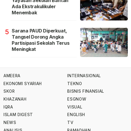
Yayasan Sekolah Bantah
Ada Ekstrakulikuler
Menembak
Sarana PAUD Diperkuat,
5
Tangsel Dorong Angka
Partisipasi Sekolah Terus
Meningkat
AMEERA
INTERNASIONAL
EKONOMI SYARIAH
TEKNO
SKOR
BISNIS FINANSIAL
KHAZANAH
ESGNOW
IQRA
VISUAL
ISLAM DIGEST
ENGLISH
NEWS
TV
ANALISIS
RAMADHAN