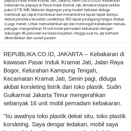
pepaya Pasar Induk Kramat Jati, Jakarta, Senin (15/12/2025). Kebakaran
melanda los pepaya di Pasar Induk Kramat Jati, tersebut terjadi sekitar
pukul 07.15 WIB. Material dagangan yang mudah terbakar diduga
membuat api cepat membesar dan merambat ke lapak-lapak lainnya.
Akibat peristiwa tersebut, sedikitnya 350 lapak pedagang hangus dilalap
si jago merah. Untuk memadamkan api dan mencegah kebakaran meluas,
petugas mengerahkan 19 unit mobil pemadam kebakaran dengan
dukungan 95 personel ke lokasi kejadian. Hingga saat ini, api berhasil
dikendalikan dan sudah padam.
REPUBLIKA.CO.ID, JAKARTA -- Kebakaran di
kawasan Pasar Induk Kramat Jati, Jalan Raya
Bogor, Kelurahan Kampung Tengah,
Kecamatan Kramat Jati, Senin pagi, diduga
akibat korsleting listrik dari toko plastik. Sudin
Gulkarmat Jakarta Timur mengerahkan
sebanyak 16 unit mobil pemadam kebakaran.
"Itu awalnya toko plastik dekat situ, toko plastik
korsleting. Saya dengar ledakan, mobil saya