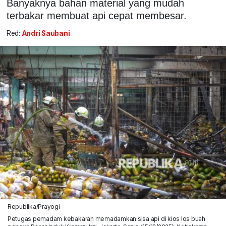
Banyaknya bahan material yang mudah
terbakar membuat api cepat membesar.
Red:
Andri Saubani
Republika/Prayogi
Petugas pemadam kebakaran memadamkan sisa api di kios los buah