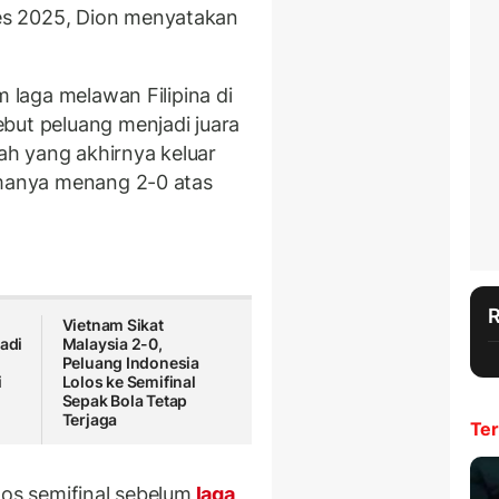
s 2025, Dion menyatakan
m laga melawan Filipina di
but peluang menjadi juara
lah yang akhirnya keluar
amanya menang 2-0 atas
Vietnam Sikat
Jadi
Malaysia 2-0,
Peluang Indonesia
i
Lolos ke Semifinal
Sepak Bola Tetap
Terjaga
Ter
los semifinal sebelum
laga