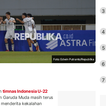
3
4
5
Foto: Edwin Putranto/Republika
6
7
n
timnas Indonesia U-22
im Garuda Muda masih terus
 menderita kekalahan