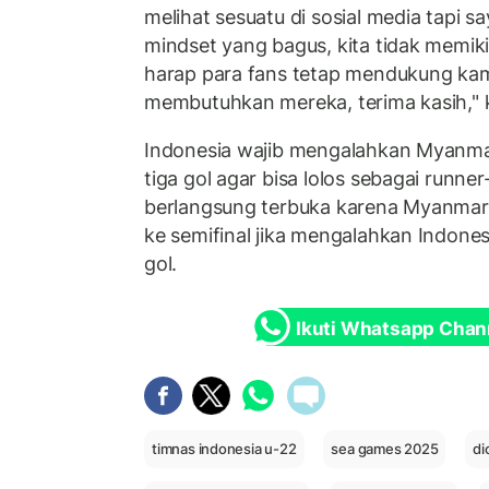
melihat sesuatu di sosial media tapi sa
mindset yang bagus, kita tidak memik
harap para fans tetap mendukung kam
membutuhkan mereka, terima kasih," k
Indonesia wajib mengalahkan Myanmar
tiga gol agar bisa lolos sebagai runne
berlangsung terbuka karena Myanmar 
ke semifinal jika mengalahkan Indones
gol.
Ikuti Whatsapp Chan
timnas indonesia u-22
sea games 2025
di