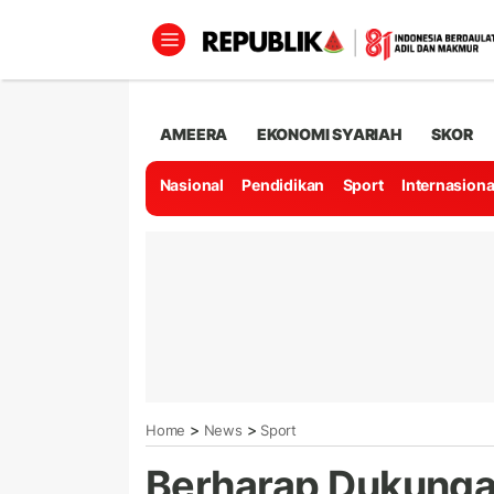
AMEERA
EKONOMI SYARIAH
SKOR
Nasional
Pendidikan
Sport
Internasiona
>
>
Home
News
Sport
Berharap Dukungan