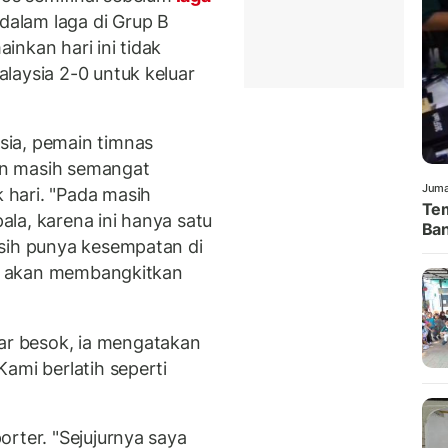
dalam laga di Grup B
nkan hari ini tidak
laysia 2-0 untuk keluar
ia, pemain timnas
n masih semangat
Juma
hari. "Pada masih
Tem
la, karena ini hanya satu
Ban
asih punya kesempatan di
itu akan membangkitkan
r besok, ia mengatakan
ami berlatih seperti
rter. "Sejujurnya saya