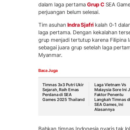
dalam laga pertama
Grup C
SEA Game
perjuangan belum selesai.
Tim asuhan
Indra Sjafri
kalah 0-1 dala
laga pertama. Dengan kekalahan terse
grup menjadi tertutup karena Filipina 
sebagai juara grup setelah laga pert
Myanmar.
Baca Juga
Timnas 3x3 Putri Ukir
Laga Vietnam Vs
Sejarah, Raih Emas
Malaysia Sore Ini 
Perdana di SEA
Faktor Penentu
Games 2025 Thailand
Langkah Timnas d
SEA Games, Ini
Alasannya
Bahkan timnas Indonesia nyaris tak lo