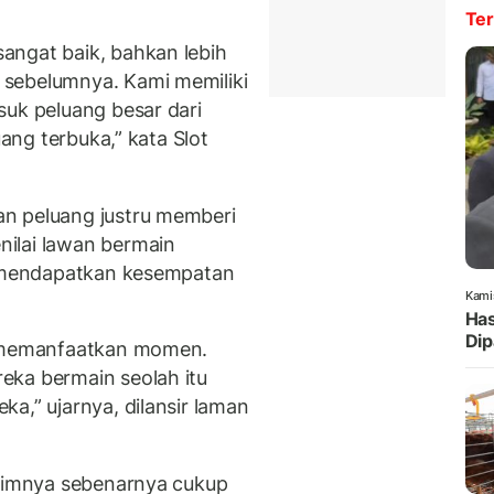
Ter
angat baik, bahkan lebih
sebelumnya. Kami memiliki
suk peluang besar dari
uang terbuka,” kata Slot
n peluang justru memberi
ilai lawan bermain
li mendapatkan kesempatan
Kami
Has
Dip
a memanfaatkan momen.
eka bermain seolah itu
a,” ujarnya, dilansir laman
 timnya sebenarnya cukup