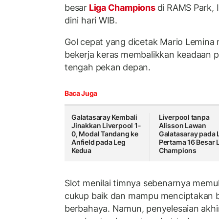
besar
Liga Champions
di RAMS Park, 
dini hari WIB.
Gol cepat yang dicetak Mario Lemina
bekerja keras membalikkan keadaan pa
tengah pekan depan.
Baca Juga
Galatasaray Kembali
Liverpool tanpa
Jinakkan Liverpool 1-
Alisson Lawan
0, Modal Tandang ke
Galatasaray pada 
Anfield pada Leg
Pertama 16 Besar 
Kedua
Champions
Slot menilai timnya sebenarnya memul
cukup baik dan mampu menciptakan 
berbahaya. Namun, penyelesaian akhi