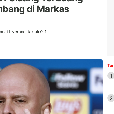
mbang di Markas
uat Liverpool takluk 0-1.
Ter
1
2