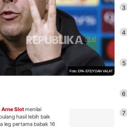
3
4
5
Foto: EPA-EFE/YOAN VALAT
6
h
Arne Slot
menilai
7
lang hasil lebih baik
a leg pertama babak 16