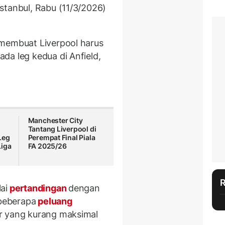
Istanbul, Rabu (11/3/2026)
 membuat Liverpool harus
da leg kedua di Anfield,
Manchester City
Tantang Liverpool di
Leg
Perempat Final Piala
Liga
FA 2025/26
ai
pertandingan
dengan
beberapa
peluang
r yang kurang maksimal