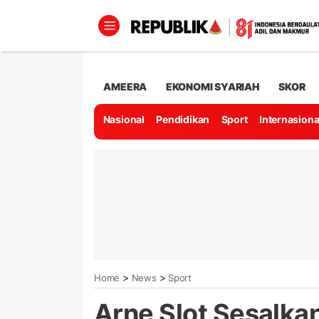
AMEERA
EKONOMI SYARIAH
SKOR
Nasional
Pendidikan
Sport
Internasiona
>
>
Home
News
Sport
Arne Slot Sesalka