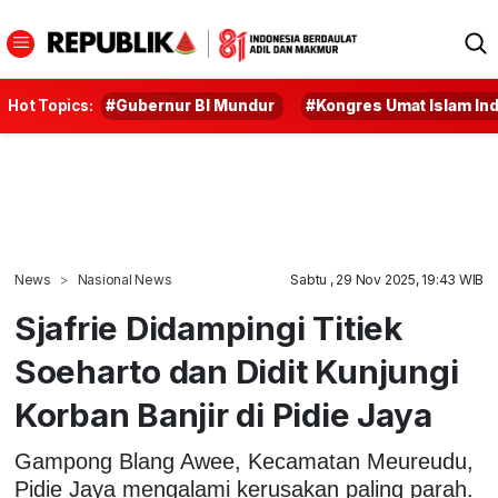
Hot Topics:
#Gubernur BI Mundur
#Kongres Umat Islam In
News
Nasional News
Sabtu , 29 Nov 2025, 19:43 WIB
Sjafrie Didampingi Titiek
Soeharto dan Didit Kunjungi
Korban Banjir di Pidie Jaya
Gampong Blang Awee, Kecamatan Meureudu,
Pidie Jaya mengalami kerusakan paling parah.