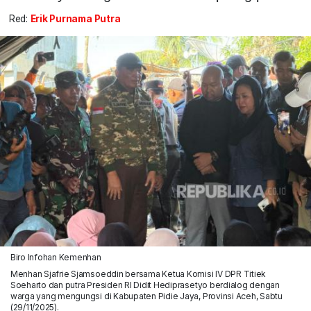
Red:
Erik Purnama Putra
Biro Infohan Kemenhan
Menhan Sjafrie Sjamsoeddin bersama Ketua Komisi IV DPR Titiek
Soeharto dan putra Presiden RI Didit Hediprasetyo berdialog dengan
warga yang mengungsi di Kabupaten Pidie Jaya, Provinsi Aceh, Sabtu
(29/11/2025).