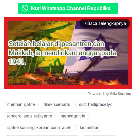
Ikuti Whatsapp Channel Republika
Baca selengkapnya
arrow_forward_ios
Powered by 
GliaStudios
menhan sjafrie
titiek soeharto
didit hediprasetyo
Mute
jenderal agus subiyanto
mendagri tito
sjafrie kunjungi korban banjir aceh
kemenhan