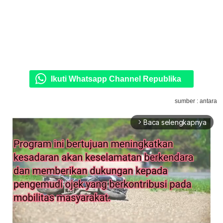
Ikuti Whatsapp Channel Republika
sumber : antara
Baca selengkapnya
arrow_forward_ios