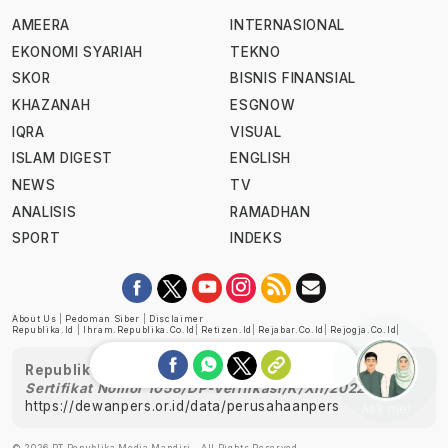
AMEERA
INTERNASIONAL
EKONOMI SYARIAH
TEKNO
SKOR
BISNIS FINANSIAL
KHAZANAH
ESGNOW
IQRA
VISUAL
ISLAM DIGEST
ENGLISH
NEWS
TV
ANALISIS
RAMADHAN
SPORT
INDEKS
About Us
|
Pedoman Siber
|
Disclaimer
Republika.id
|
Ihram.republika.co.id
|
Retizen.id
|
Rejabar.co.id
|
Rejogja.co.id
|
Republika telah diverifikasi oleh Dewan Pers
Sertifikat Nomor 1058/DP-Verifikasi/K/XII/2022
https://dewanpers.or.id/data/perusahaanpers
Ask me!