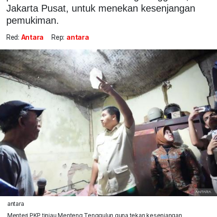
Jakarta Pusat, untuk menekan kesenjangan
pemukiman.
Red:
Antara
Rep:
antara
antara
Menteri PKP tinjau Menteng Tenggulun guna tekan kesenjangan