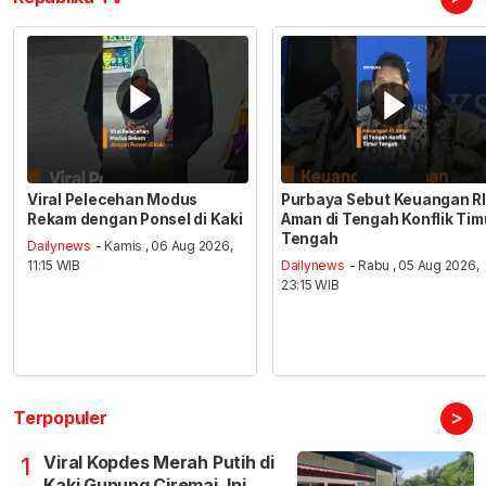
Viral Pelecehan Modus
Purbaya Sebut Keuangan RI
Rekam dengan Ponsel di Kaki
Aman di Tengah Konflik Tim
Tengah
Dailynews
- Kamis , 06 Aug 2026,
11:15 WIB
Dailynews
- Rabu , 05 Aug 2026,
23:15 WIB
>
Terpopuler
Viral Kopdes Merah Putih di
1
Kaki Gunung Ciremai, Ini