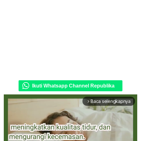
Ikuti Whatsapp Channel Republika
Baca selengkapnya
arrow_forward_ios