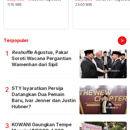
11:15 WIB
23:00 WIB
>
Terpopuler
Reshuffle
Agustus, Pakar
1
Soroti Wacana Pergantian
Wamenhan dari Sipil
STY Isyaratkan Persija
2
Datangkan Dua Pemain
Baru, Ivar Jenner dan Justin
Hubner?
KOWANI Gaungkan Tempe
3