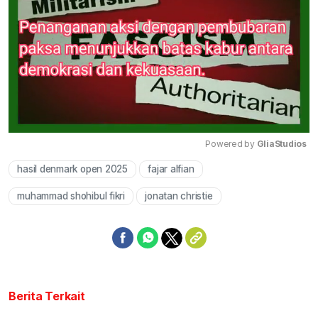
Powered by 
GliaStudios
hasil denmark open 2025
fajar alfian
Mute
muhammad shohibul fikri
jonatan christie
Berita Terkait