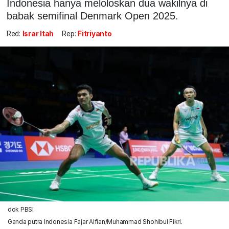
Indonesia hanya meloloskan dua wakilnya di
babak semifinal Denmark Open 2025.
Red:
Israr Itah
Rep:
Fitriyanto
dok PBSI
Ganda putra Indonesia Fajar Alfian/Muhammad Shohibul Fikri.