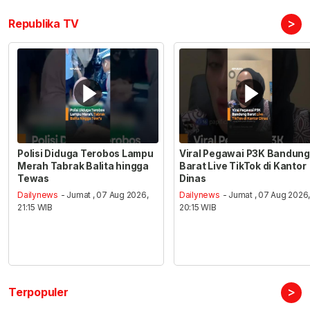
>
Republika TV
Polisi Diduga Terobos Lampu
Viral Pegawai P3K Bandung
Merah Tabrak Balita hingga
Barat Live TikTok di Kantor
Tewas
Dinas
Dailynews
- Jumat , 07 Aug 2026,
Dailynews
- Jumat , 07 Aug 2026
21:15 WIB
20:15 WIB
>
Terpopuler